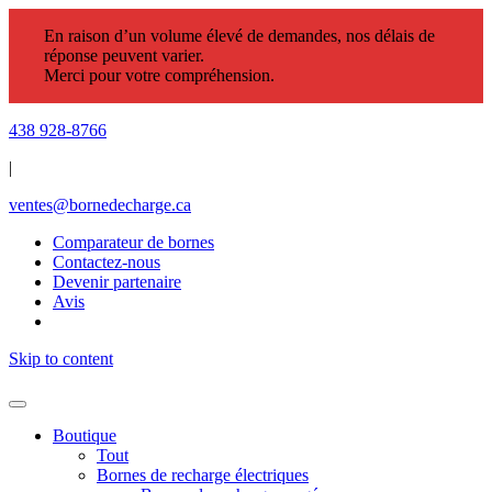
En raison d’un volume élevé de demandes, nos délais de
réponse peuvent varier.
Merci pour votre compréhension.
438 928-8766
|
ventes@bornedecharge.ca
Comparateur de bornes
Contactez-nous
Devenir partenaire
Avis
Skip to content
Boutique
Tout
Bornes de recharge électriques