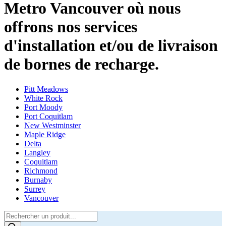
Metro Vancouver où nous
offrons nos services
d'installation et/ou de livraison
de bornes de recharge.
Pitt Meadows
White Rock
Port Moody
Port Coquitlam
New Westminster
Maple Ridge
Delta
Langley
Coquitlam
Richmond
Burnaby
Surrey
Vancouver
Products
search