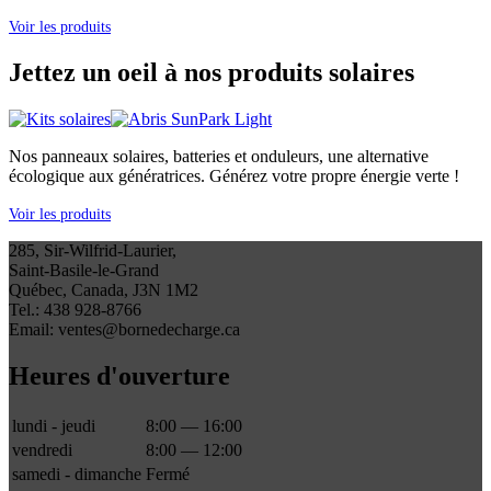
Voir les produits
Jettez un oeil à nos produits solaires
Nos panneaux solaires, batteries et onduleurs, une alternative
écologique aux génératrices. Générez votre propre énergie verte !
Voir les produits
285, Sir-Wilfrid-Laurier,
Saint-Basile-le-Grand
Québec, Canada, J3N 1M2
Tel.: 438 928-8766
Email: ventes@bornedecharge.ca
Heures d'ouverture
lundi - jeudi
8:00 — 16:00
vendredi
8:00 — 12:00
samedi - dimanche
Fermé