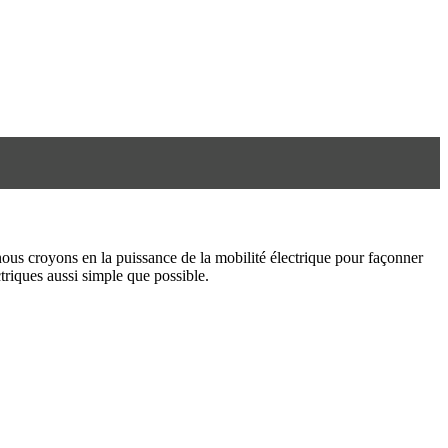
us croyons en la puissance de la mobilité électrique pour façonner
triques aussi simple que possible.
8