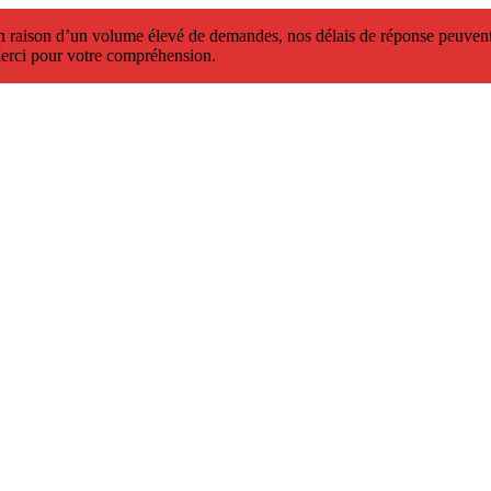
 raison d’un volume élevé de demandes, nos délais de réponse peuvent 
erci pour votre compréhension.