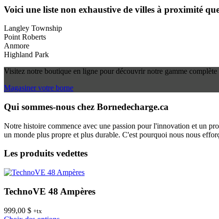
Voici une liste non exhaustive de villes à proximité q
Langley Township
Point Roberts
Anmore
Highland Park
Visitez notre boutique en ligne pour découvrir notre gamme complète 
Magasiner votre borne
Qui sommes-nous chez Bornedecharge.ca
Notre histoire commence avec une passion pour l'innovation et un pro
un monde plus propre et plus durable. C'est pourquoi nous nous efforço
Les produits vedettes
TechnoVE 48 Ampères
999,00
$
+tx
Ce