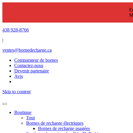
En
M
438 928-8766
|
ventes@bornedecharge.ca
Comparateur de bornes
Contactez-nous
Devenir partenaire
Avis
Skip to content
Boutique
Tout
Bornes de recharge électriques
Bornes de recharge usagées