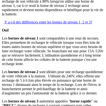
recharge de son véhicule à 80% lorsqu'on utilise une borne de
niveau 3, car à ce seuil la borne de niveau 2 recharge aussi
rapidement et devient moins dispendieux et bénéfique pour la vie de
la batterie.
Y a-t-il des différences entre les bornes de niveau 1, 2 et 3?
Oui!
Les
bornes de niveau 1
sont comparables à une roue de secours.
Elles permettent de recharger le véhicule lorsque vous êtes loin de
toutes autres bornes de niveau supérieur et que vous avez besoin de
faire recharger votre véhicule. Se branchant sur une prise 15A /120v
qui se retrouve facilement. L'utilisation quotidienne et à long terme
de cette borne affecte les cellules de la batterie puisque c'est une
recharge lente.
Les
bornes de niveau 2
sont idéales pour une recharge quotidienne
de votre véhicule à la maison. Utilisant du 240V, elles offrent une
recharge de 5 à 6 fois plus élevée en puissance qu'une borne de
niveau 1 diminuant ainsi le temps de la recharge. Lors de l'hiver, le
branchement permet le préchauffage de la batterie et ainsi
d'augmenter un peu l'autonomie de la batterie grâce à ce dernier.
Les
bornes de niveau 3
autrement appelées "
borne rapide
" ou
"
BRCC
" (borne de recharge à courant continue) sont celles