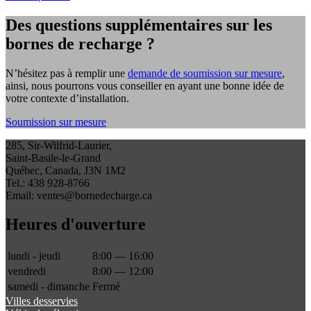
Des questions supplémentaires sur les
bornes de recharge ?
N’hésitez pas à remplir une
demande de soumission sur mesure
,
ainsi, nous pourrons vous conseiller en ayant une bonne idée de
votre contexte d’installation.
Soumission sur mesure
285, Sir-Wilfrid-Laurier,
Saint-Basile-le-Grand
Québec, Canada, J3N 1M2
Tel.: 438 928-8766
Email: ventes@bornedecharge.ca
Heures d'ouverture
lundi - jeudi
8:00 — 16:00
vendredi
8:00 — 12:00
samedi - dimanche
Fermé
Villes desservies