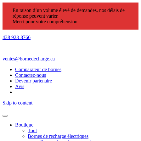
En raison d’un volume élevé de demandes, nos délais de
réponse peuvent varier.
Merci pour votre compréhension.
438 928-8766
|
ventes@bornedecharge.ca
Comparateur de bornes
Contactez-nous
Devenir partenaire
Avis
Skip to content
Boutique
Tout
Bornes de recharge électriques