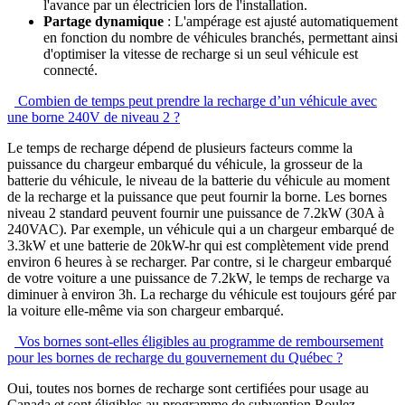
l'avance par un électricien lors de l'installation.
Partage dynamique
: L'ampérage est ajusté automatiquement
en fonction du nombre de véhicules branchés, permettant ainsi
d'optimiser la vitesse de recharge si un seul véhicule est
connecté.
Combien de temps peut prendre la recharge d’un véhicule avec
une borne 240V de niveau 2 ?
Le temps de recharge dépend de plusieurs facteurs comme la
puissance du chargeur embarqué du véhicule, la grosseur de la
batterie du véhicule, le niveau de la batterie du véhicule au moment
de la recharge et la puissance que peut fournir la borne. Les bornes
niveau 2 standard peuvent fournir une puissance de 7.2kW (30A à
240VAC). Par exemple, un véhicule qui a un chargeur embarqué de
3.3kW et une batterie de 20kW-hr qui est complètement vide prend
environ 6 heures à se recharger. Par contre, si le chargeur embarqué
de votre voiture a une puissance de 7.2kW, le temps de recharge va
diminuer à environ 3h. La recharge du véhicule est toujours géré par
la voiture elle-même via son chargeur embarqué.
Vos bornes sont-elles éligibles au programme de remboursement
pour les bornes de recharge du gouvernement du Québec ?
Oui, toutes nos bornes de recharge sont certifiées pour usage au
Canada et sont éligibles au programme de subvention Roulez