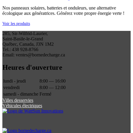
Nos panneaux solaires, batteries et onduleurs, une alternative
écologique aux génératrices. Générez votre propre énergie verte !
Voir les produits
285, Sir-Wilfrid-Laurier,
Saint-Basile-le-Grand
Québec, Canada, J3N 1M2
Tel.: 438 928-8766
Email: ventes@bornedecharge.ca
Heures d'ouverture
lundi - jeudi
8:00 — 16:00
vendredi
8:00 — 12:00
samedi - dimanche
Fermé
Villes desservies
Véhicules électriques