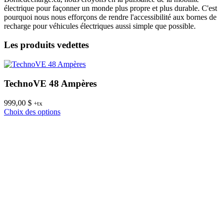
électrique pour façonner un monde plus propre et plus durable. C'est
pourquoi nous nous efforçons de rendre l'accessibilité aux bornes de
recharge pour véhicules électriques aussi simple que possible.
Les produits vedettes
TechnoVE 48 Ampères
999,00
$
8
+tx
Ce
Choix des options
C
produit
a
plusieurs
variations.
Les
options
peuvent
être
choisies
sur
la
page