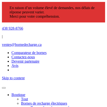
En raison d’un volume élevé de demandes, nos délais de
réponse peuvent varier.
Merci pour votre compréhension.
438 928-8766
|
ventes@bornedecharge.ca
Comparateur de bornes
Contactez-nous
Devenir partenaire
Avis
Skip to content
Boutique
Tout
Bornes de recharge électriques