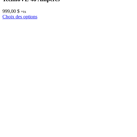
999,00
$
+tx
Ce
Choix des options
produit
a
plusieurs
variations.
Les
options
peuvent
être
choisies
sur
la
page
du
produit