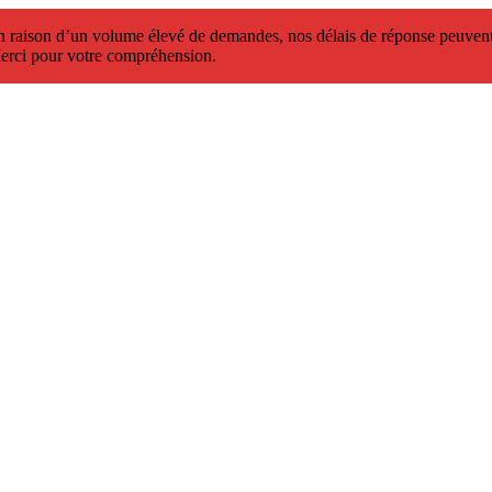
 raison d’un volume élevé de demandes, nos délais de réponse peuvent 
erci pour votre compréhension.