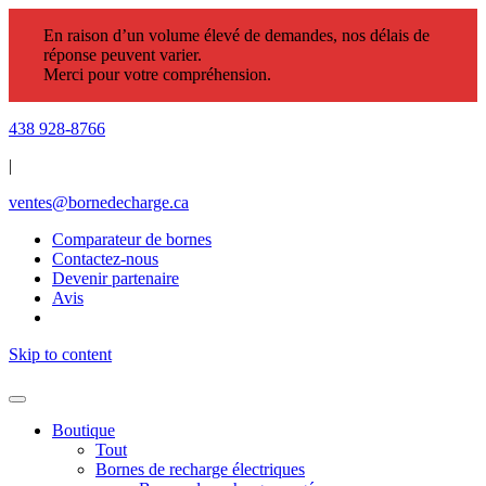
En raison d’un volume élevé de demandes, nos délais de
réponse peuvent varier.
Merci pour votre compréhension.
438 928-8766
|
ventes@bornedecharge.ca
Comparateur de bornes
Contactez-nous
Devenir partenaire
Avis
Skip to content
Boutique
Tout
Bornes de recharge électriques