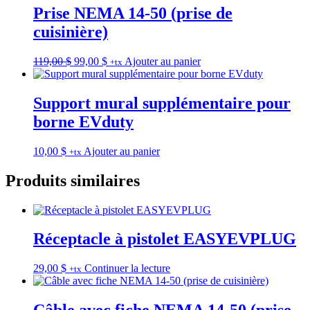
était :
est :
Prise NEMA 14-50 (prise de
124,00 $.
110,00 $.
cuisinière)
Le
Le
119,00
$
99,00
$
Ajouter au panier
+tx
prix
prix
initial
actuel
était :
est :
Support mural supplémentaire pour
119,00 $.
99,00 $.
borne EVduty
10,00
$
Ajouter au panier
+tx
Produits similaires
Réceptacle à pistolet EASYEVPLUG
29,00
$
Continuer la lecture
+tx