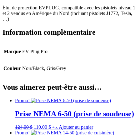
Étui de protection EVPLUG, compatible avec les pistolets niveau 1
et 2 vendus en Amérique du Nord (incluant pistolets J1772, Tesla,
…)
Information complémentaire
Marque
EV Plug Pro
Couleur
Noir/Black, Gris/Grey
Vous aimerez peut-être aussi…
Promo!
Prise NEMA 6-50 (prise de soudeuse)
Le
Le
124,00
$
110,00
$
Ajouter au panier
+tx
prix
prix
Promo!
initial
actuel