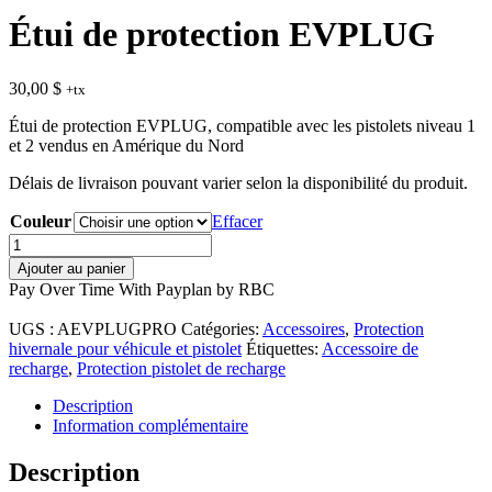
Étui de protection EVPLUG
30,00
$
+tx
Étui de protection EVPLUG, compatible avec les pistolets niveau 1
et 2 vendus en Amérique du Nord
Délais de livraison pouvant varier selon la disponibilité du produit.
Couleur
Effacer
quantité
de
Ajouter au panier
Étui
Pay Over Time With Payplan by RBC
de
protection
UGS :
AEVPLUGPRO
Catégories:
Accessoires
,
Protection
EVPLUG
hivernale pour véhicule et pistolet
Étiquettes:
Accessoire de
recharge
,
Protection pistolet de recharge
Description
Information complémentaire
Description