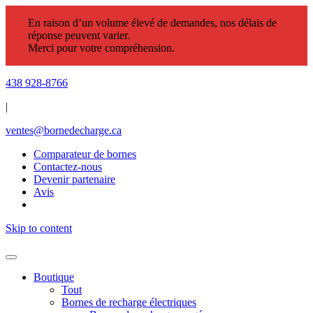
En raison d’un volume élevé de demandes, nos délais de
réponse peuvent varier.
Merci pour votre compréhension.
438 928-8766
|
ventes@bornedecharge.ca
Comparateur de bornes
Contactez-nous
Devenir partenaire
Avis
Skip to content
Boutique
Tout
Bornes de recharge électriques