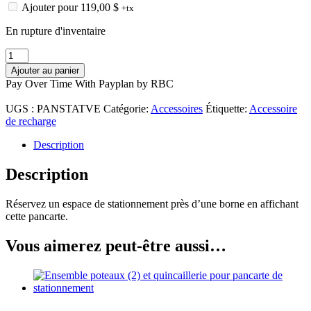
Ajouter pour
119,00
$
+tx
En rupture d'inventaire
quantité
de
Ajouter au panier
Pancarte
Pay Over Time With Payplan by RBC
de
stationnement
UGS :
PANSTATVE
Catégorie:
Accessoires
Étiquette:
Accessoire
réservé
de recharge
aux
véhicules
Description
électriques
Description
Réservez un espace de stationnement près d’une borne en affichant
cette pancarte.
Vous aimerez peut-être aussi…