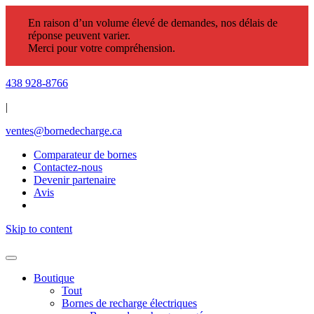
En raison d’un volume élevé de demandes, nos délais de
réponse peuvent varier.
Merci pour votre compréhension.
438 928-8766
|
ventes@bornedecharge.ca
Comparateur de bornes
Contactez-nous
Devenir partenaire
Avis
Skip to content
Boutique
Tout
Bornes de recharge électriques