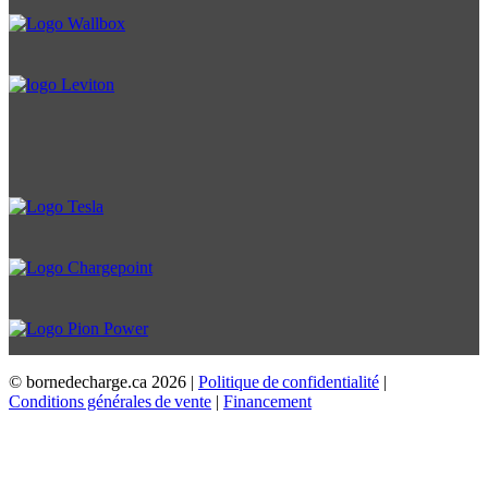
© bornedecharge.ca
2026 |
Politique de confidentialité
|
Conditions générales de vente
|
Financement