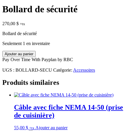
Bollard de sécurité
270,00
$
+tx
Bollard de sécurité
Seulement 1 en inventaire
quantité
Ajouter au panier
de
Pay Over Time With Payplan by RBC
Bollard
de
UGS :
BOLLARD-SECU
Catégorie:
Accessoires
sécurité
Produits similaires
Câble avec fiche NEMA 14-50 (prise
de cuisinière)
55,00
$
Ajouter au panier
+tx