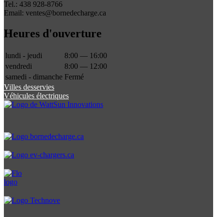
Tel.: 438 928-8766
Email: ventes@bornedecharge.ca
Heures d'ouverture
lundi - jeudi
8:00 — 16:00
vendredi
8:00 — 12:00
samedi - dimanche
Fermé
Villes desservies
Véhicules électriques