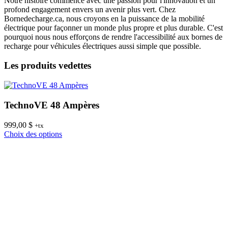
Notre histoire commence avec une passion pour l'innovation et un
profond engagement envers un avenir plus vert. Chez
Bornedecharge.ca, nous croyons en la puissance de la mobilité
électrique pour façonner un monde plus propre et plus durable. C'est
pourquoi nous nous efforçons de rendre l'accessibilité aux bornes de
recharge pour véhicules électriques aussi simple que possible.
Les produits vedettes
TechnoVE 48 Ampères
999,00
$
8
+tx
Ce
Choix des options
C
produit
a
plusieurs
variations.
Les
options
peuvent
être
choisies
sur