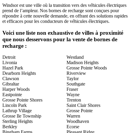
Windsor est une ville où la transition vers des véhicules électriques
prend de l’ampleur. Nos bornes de recharge sont conçues pour
répondre à cette nouvelle demande, en offrant des solutions rapides
et efficaces pour les conducteurs de véhicules électriques.
Voici une liste non exhaustive de villes à proximité
que nous desservons pour la vente de bornes de
recharge :
Detroit
Westland
Livonia
Madison Heights
Hazel Park
Grosse Pointe Woods
Dearborn Heights
Riverview
Clawson
Taylor
Gibraltar
Southgate
Harper Woods
Fraser
Eastpointe
Wayne
Grosse Pointe Shores
Trenton
Lincoln Park
Saint Clair Shores
Lathrup Village
Grosse Pointe
Grosse Ile Township
Warren
Sterling Heights
Woodhaven
Berkley
Ecorse
Bingham Farms
Pleasant Ridge