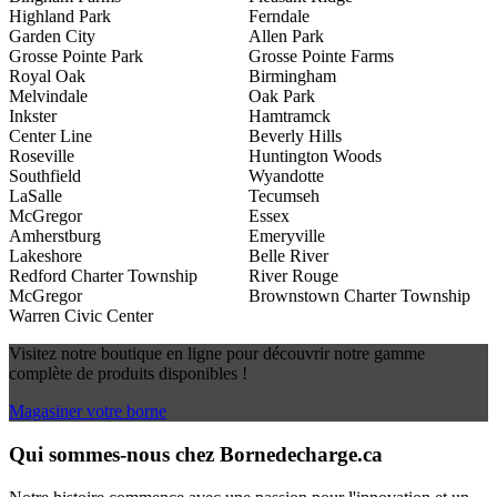
Highland Park
Ferndale
Garden City
Allen Park
Grosse Pointe Park
Grosse Pointe Farms
Royal Oak
Birmingham
Melvindale
Oak Park
Inkster
Hamtramck
Center Line
Beverly Hills
Roseville
Huntington Woods
Southfield
Wyandotte
LaSalle
Tecumseh
McGregor
Essex
Amherstburg
Emeryville
Lakeshore
Belle River
Redford Charter Township
River Rouge
McGregor
Brownstown Charter Township
Warren Civic Center
Visitez notre boutique en ligne pour découvrir notre gamme
complète de produits disponibles !
Magasiner votre borne
Qui sommes-nous chez Bornedecharge.ca