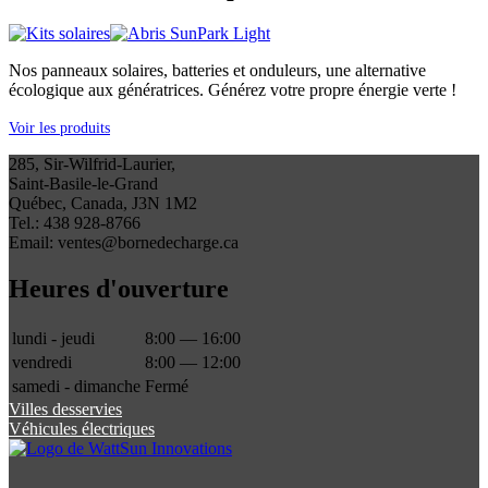
Nos panneaux solaires, batteries et onduleurs, une alternative
écologique aux génératrices. Générez votre propre énergie verte !
Voir les produits
285, Sir-Wilfrid-Laurier,
Saint-Basile-le-Grand
Québec, Canada, J3N 1M2
Tel.: 438 928-8766
Email: ventes@bornedecharge.ca
Heures d'ouverture
lundi - jeudi
8:00 — 16:00
vendredi
8:00 — 12:00
samedi - dimanche
Fermé
Villes desservies
Véhicules électriques