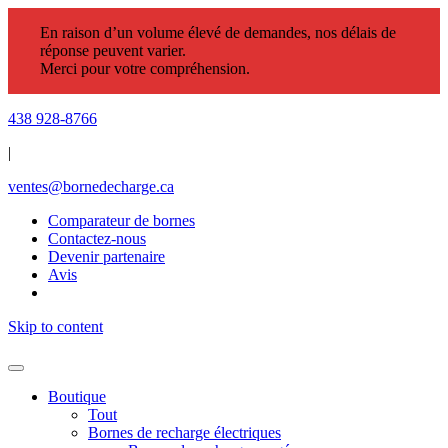
En raison d’un volume élevé de demandes, nos délais de
réponse peuvent varier.
Merci pour votre compréhension.
438 928-8766
|
ventes@bornedecharge.ca
Comparateur de bornes
Contactez-nous
Devenir partenaire
Avis
Skip to content
Boutique
Tout
Bornes de recharge électriques