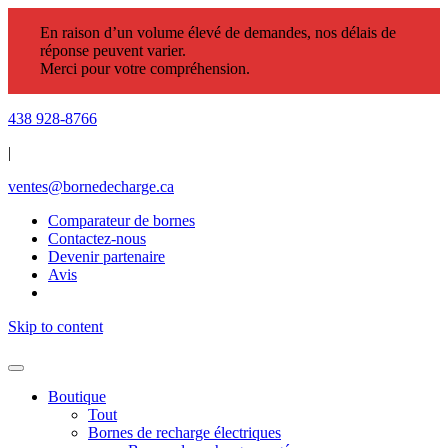
En raison d’un volume élevé de demandes, nos délais de
réponse peuvent varier.
Merci pour votre compréhension.
438 928-8766
|
ventes@bornedecharge.ca
Comparateur de bornes
Contactez-nous
Devenir partenaire
Avis
Skip to content
Boutique
Tout
Bornes de recharge électriques