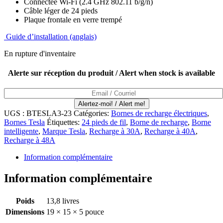
Connectée Wi-Fi (2.4 GHz 802.11 b/g/n)
Câble léger de 24 pieds
Plaque frontale en verre trempé
Guide d’installation (anglais)
En rupture d'inventaire
Alerte sur réception du produit / Alert when stock is available
Alertez-moi! / Alert me!
UGS :
BTESLA3-23
Catégories:
Bornes de recharge électriques
,
Bornes Tesla
Étiquettes:
24 pieds de fil
,
Borne de recharge
,
Borne
intelligente
,
Marque Tesla
,
Recharge à 30A
,
Recharge à 40A
,
Recharge à 48A
Information complémentaire
Information complémentaire
Poids
13,8 livres
Dimensions
19 × 15 × 5 pouce