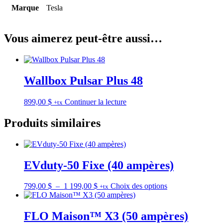
Marque
Tesla
Vous aimerez peut-être aussi…
Wallbox Pulsar Plus 48
899,00
$
Continuer la lecture
+tx
Produits similaires
EVduty-50 Fixe (40 ampères)
Plage
Ce
799,00
$
–
1 199,00
$
Choix des options
+tx
de
produit
prix :
a
799,00 $
plusieurs
FLO Maison™ X3 (50 ampères)
à
variations.