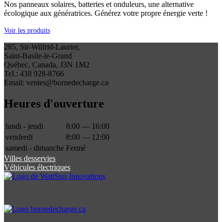
Nos panneaux solaires, batteries et onduleurs, une alternative
écologique aux génératrices. Générez votre propre énergie verte !
Voir les produits
285, Sir-Wilfrid-Laurier,
Saint-Basile-le-Grand
Québec, Canada, J3N 1M2
Tel.: 438 928-8766
Email: ventes@bornedecharge.ca
Heures d'ouverture
lundi - jeudi
8:00 — 16:00
vendredi
8:00 — 12:00
samedi - dimanche
Fermé
Villes desservies
Véhicules électriques