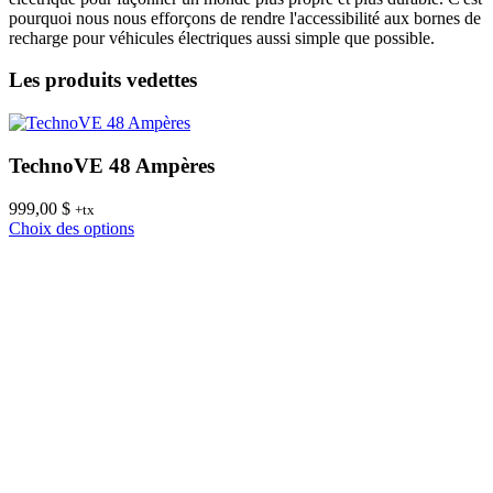
pourquoi nous nous efforçons de rendre l'accessibilité aux bornes de
recharge pour véhicules électriques aussi simple que possible.
Les produits vedettes
TechnoVE 48 Ampères
999,00
$
8
+tx
Ce
Choix des options
C
produit
a
plusieurs
variations.
Les
options
peuvent
être
choisies
sur
la
page
du