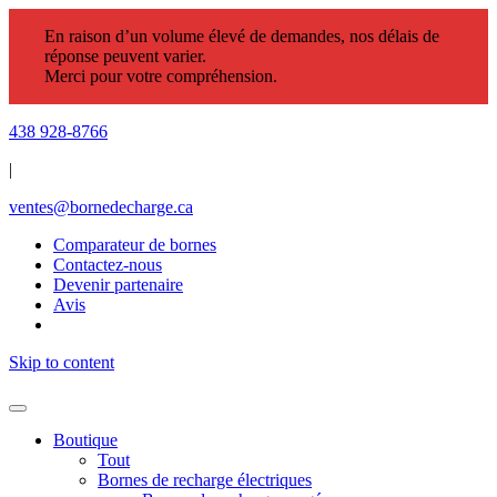
En raison d’un volume élevé de demandes, nos délais de
réponse peuvent varier.
Merci pour votre compréhension.
438 928-8766
|
ventes@bornedecharge.ca
Comparateur de bornes
Contactez-nous
Devenir partenaire
Avis
Skip to content
Boutique
Tout
Bornes de recharge électriques