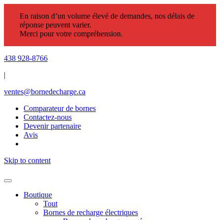
En raison d’un volume élevé de demandes, nos délais de
réponse peuvent varier.
Merci pour votre compréhension.
438 928-8766
|
ventes@bornedecharge.ca
Comparateur de bornes
Contactez-nous
Devenir partenaire
Avis
Skip to content
Boutique
Tout
Bornes de recharge électriques