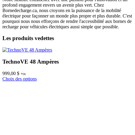
profond engagement envers un avenir plus vert. Chez
Bornedecharge.ca, nous croyons en la puissance de la mobilité
électrique pour façonner un monde plus propre et plus durable. C'est
pourquoi nous nous efforçons de rendre l'accessibilité aux bornes de
recharge pour véhicules électriques aussi simple que possible.
Les produits vedettes
TechnoVE 48 Ampères
999,00
$
8
+tx
Ce
Choix des options
C
produit
a
plusieurs
variations.
Les
options
peuvent
être
choisies
sur