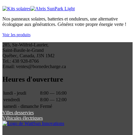
Nos panneaux solaires, batteries et onduleurs, une alternative
écologique aux génératrices. Générez votre propre énergie verte !
Voir les produits
285, Sir-Wilfrid-Laurier,
Saint-Basile-le-Grand
Québec, Canada, J3N 1M2
Tel.: 438 928-8766
Email: ventes@bornedecharge.ca
Heures d'ouverture
lundi - jeudi
8:00 — 16:00
vendredi
8:00 — 12:00
samedi - dimanche
Fermé
Villes desservies
Véhicules électriques