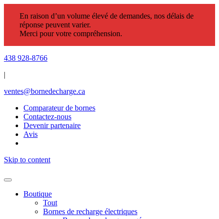
En raison d’un volume élevé de demandes, nos délais de
réponse peuvent varier.
Merci pour votre compréhension.
438 928-8766
|
ventes@bornedecharge.ca
Comparateur de bornes
Contactez-nous
Devenir partenaire
Avis
Skip to content
Boutique
Tout
Bornes de recharge électriques