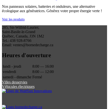
Nos panneaux solaires, batteries et onduleurs, une alternative
écologique aux génératrices. Générez votre propre énergie verte !
Voir les produits
285, Sir-Wilfrid-Laurier,
Saint-Basile-le-Grand
Québec, Canada, J3N 1M2
Tel.: 438 928-8766
Email: ventes@bornedecharge.ca
Heures d'ouverture
lundi - jeudi
8:00 — 16:00
vendredi
8:00 — 12:00
samedi - dimanche
Fermé
Villes desservies
Véhicules électriques