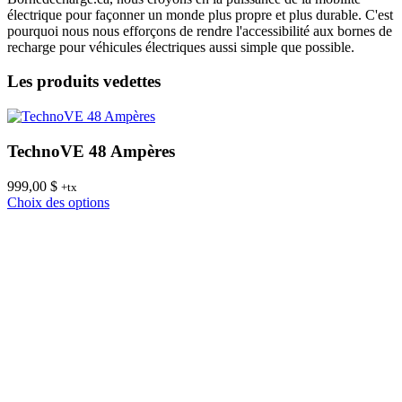
électrique pour façonner un monde plus propre et plus durable. C'est
pourquoi nous nous efforçons de rendre l'accessibilité aux bornes de
recharge pour véhicules électriques aussi simple que possible.
Les produits vedettes
TechnoVE 48 Ampères
999,00
$
8
+tx
Ce
Choix des options
C
produit
a
plusieurs
variations.
Les
options
peuvent
être
choisies
sur
la
page