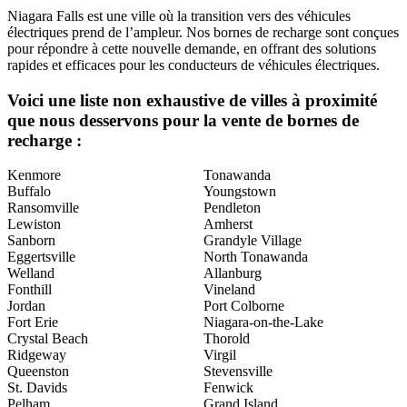
Niagara Falls est une ville où la transition vers des véhicules
électriques prend de l’ampleur. Nos bornes de recharge sont conçues
pour répondre à cette nouvelle demande, en offrant des solutions
rapides et efficaces pour les conducteurs de véhicules électriques.
Voici une liste non exhaustive de villes à proximité
que nous desservons pour la vente de bornes de
recharge :
Kenmore
Tonawanda
Buffalo
Youngstown
Ransomville
Pendleton
Lewiston
Amherst
Sanborn
Grandyle Village
Eggertsville
North Tonawanda
Welland
Allanburg
Fonthill
Vineland
Jordan
Port Colborne
Fort Erie
Niagara-on-the-Lake
Crystal Beach
Thorold
Ridgeway
Virgil
Queenston
Stevensville
St. Davids
Fenwick
Pelham
Grand Island