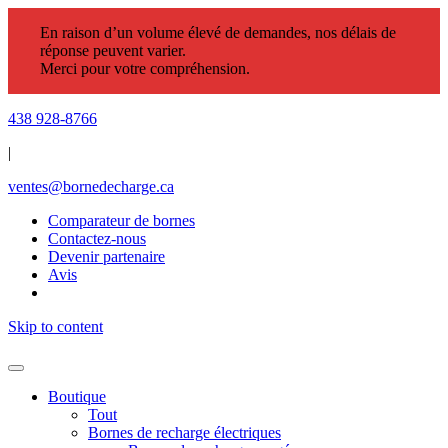
En raison d’un volume élevé de demandes, nos délais de
réponse peuvent varier.
Merci pour votre compréhension.
438 928-8766
|
ventes@bornedecharge.ca
Comparateur de bornes
Contactez-nous
Devenir partenaire
Avis
Skip to content
Boutique
Tout
Bornes de recharge électriques