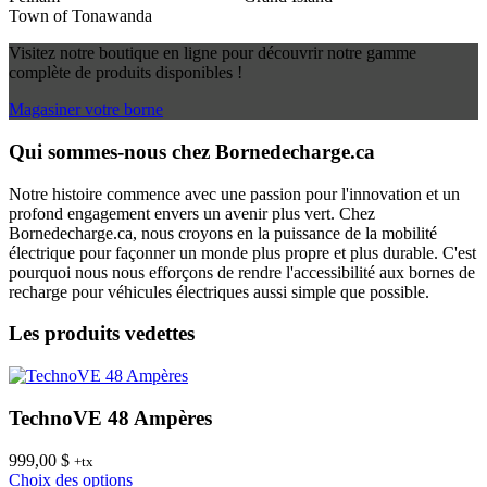
Town of Tonawanda
Visitez notre boutique en ligne pour découvrir notre gamme
complète de produits disponibles !
Magasiner votre borne
Qui sommes-nous chez Bornedecharge.ca
Notre histoire commence avec une passion pour l'innovation et un
profond engagement envers un avenir plus vert. Chez
Bornedecharge.ca, nous croyons en la puissance de la mobilité
électrique pour façonner un monde plus propre et plus durable. C'est
pourquoi nous nous efforçons de rendre l'accessibilité aux bornes de
recharge pour véhicules électriques aussi simple que possible.
Les produits vedettes
TechnoVE 48 Ampères
999,00
$
8
+tx
Ce
Choix des options
C