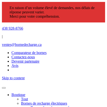
En raison d’un volume élevé de demandes, nos délais de
réponse peuvent varier.
Merci pour votre compréhension.
438 928-8766
|
ventes@bornedecharge.ca
Comparateur de bornes
Contactez-nous
Devenir partenaire
Avis
Skip to content
Boutique
Tout
Bornes de recharge électriques