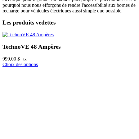
pourquoi nous nous efforçons de rendre l'accessibilité aux bornes de
recharge pour véhicules électriques aussi simple que possible.
Les produits vedettes
TechnoVE 48 Ampères
999,00
$
8
+tx
Ce
Choix des options
C
produit
a
plusieurs
variations.
Les
options
peuvent
être
choisies
sur
la
page
du