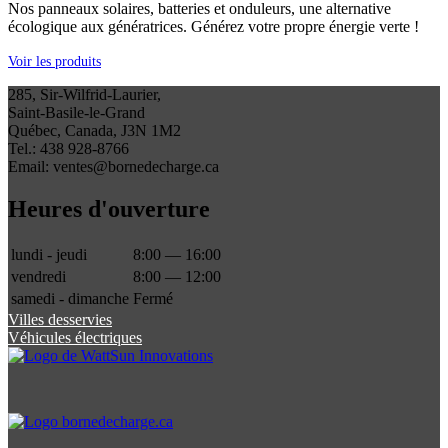
Nos panneaux solaires, batteries et onduleurs, une alternative
écologique aux génératrices. Générez votre propre énergie verte !
Voir les produits
285, Sir-Wilfrid-Laurier,
Saint-Basile-le-Grand
Québec, Canada, J3N 1M2
Tel.: 438 928-8766
Email: ventes@bornedecharge.ca
Heures d'ouverture
lundi - jeudi
8:00 — 16:00
vendredi
8:00 — 12:00
samedi - dimanche
Fermé
Villes desservies
Véhicules électriques