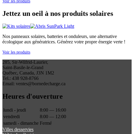
Voir les produits
Jettez un oeil à nos produits solaires
Nos panneaux solaires, batteries et onduleurs, une alternative
écologique aux génératrices. Générez votre propre énergie verte !
Voir les produits
285, Sir-Wilfrid-Laurier,
Saint-Basile-le-Grand
Québec, Canada, J3N 1M2
Tel.: 438 928-8766
Email: ventes@bornedecharge.ca
Heures d'ouverture
lundi - jeudi
8:00 — 16:00
vendredi
8:00 — 12:00
samedi - dimanche
Fermé
Villes desservies