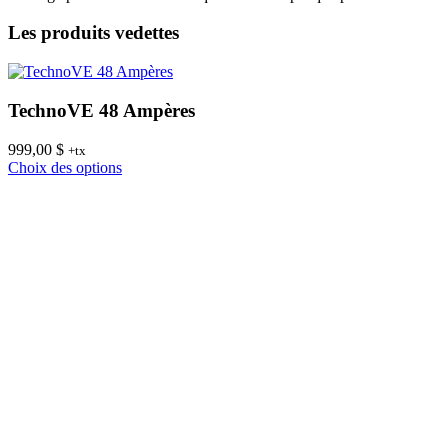
Les produits vedettes
TechnoVE 48 Ampères
999,00
$
8
+tx
Ce
Choix des options
C
produit
a
plusieurs
variations.
Les
options
peuvent
être
choisies
sur
la
page
du
produit