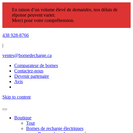
En raison d’un volume élevé de demandes, nos délais de
réponse peuvent varier.
Merci pour votre compréhension.
438 928-8766
|
ventes@bornedecharge.ca
Comparateur de bornes
Contactez-nous
Devenir partenaire
Avis
Skip to content
Boutique
Tout
Bornes de recharge électriques