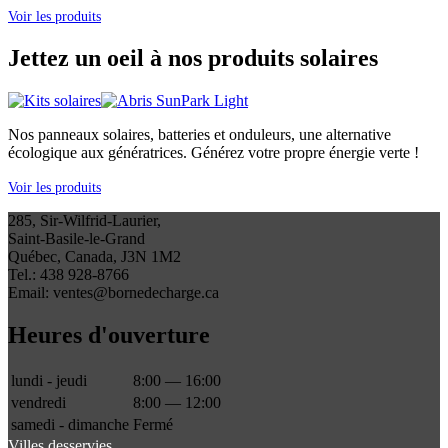
Voir les produits
Jettez un oeil à nos produits solaires
Nos panneaux solaires, batteries et onduleurs, une alternative
écologique aux génératrices. Générez votre propre énergie verte !
Voir les produits
285, Sir-Wilfrid-Laurier,
Saint-Basile-le-Grand
Québec, Canada, J3N 1M2
Tel.: 438 928-8766
Email: ventes@bornedecharge.ca
Heures d'ouverture
lundi - jeudi
8:00 — 16:00
vendredi
8:00 — 12:00
samedi - dimanche
Fermé
Villes desservies