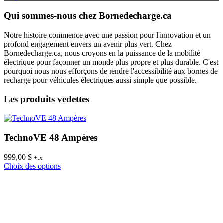
Qui sommes-nous chez Bornedecharge.ca
Notre histoire commence avec une passion pour l'innovation et un
profond engagement envers un avenir plus vert. Chez
Bornedecharge.ca, nous croyons en la puissance de la mobilité
électrique pour façonner un monde plus propre et plus durable. C'est
pourquoi nous nous efforçons de rendre l'accessibilité aux bornes de
recharge pour véhicules électriques aussi simple que possible.
Les produits vedettes
TechnoVE 48 Ampères
999,00
$
8
+tx
Ce
Choix des options
C
produit
a
plusieurs
variations.
Les
options