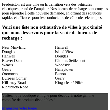
Fredericton est une ville où la transition vers des véhicules
électriques prend de l’ampleur. Nos bornes de recharge sont conçues
pour répondre à cette nouvelle demande, en offrant des solutions
rapides et efficaces pour les conducteurs de véhicules électriques.
Voici une liste non exhaustive de villes à proximité
que nous desservons pour la vente de bornes de
recharge :
New Maryland
Hanwell
Douglas
Island View
Hanwell
Douglas
Beaver Dam
Charters Settlement
Waasis
Woodside
Geary
Haneytown
Oromocto
Burton
Burpees Corner
Geary
Killarney Road
Kingsclear / Pilick
Richibucto Road
Visitez notre boutique en ligne pour découvrir notre gamme
complète de produits disponibles !
Magasiner votre borne