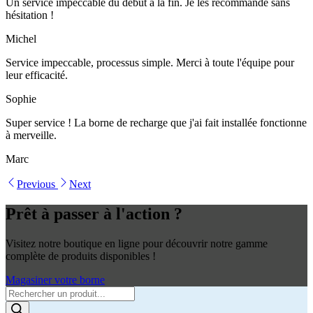
Un service impeccable du début à la fin. Je les recommande sans
hésitation !
Michel
Service impeccable, processus simple. Merci à toute l'équipe pour
leur efficacité.
Sophie
Super service ! La borne de recharge que j'ai fait installée fonctionne
à merveille.
Marc
Previous
Next
Prêt à passer à l'action ?
Visitez notre boutique en ligne pour découvrir notre gamme
complète de produits disponibles !
Magasiner votre borne
Products
search