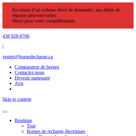
En raison d’un volume élevé de demandes, nos délais de
réponse peuvent varier.
Merci pour votre compréhension.
438 928-8766
|
ventes@bornedecharge.ca
Comparateur de bornes
Contactez-nous
Devenir partenaire
Avis
Skip to content
Boutique
Tout
Bornes de recharge électriques