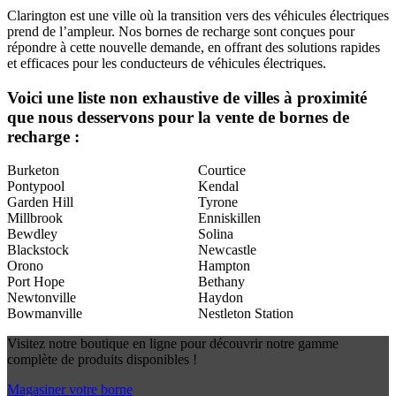
Clarington est une ville où la transition vers des véhicules électriques
prend de l’ampleur. Nos bornes de recharge sont conçues pour
répondre à cette nouvelle demande, en offrant des solutions rapides
et efficaces pour les conducteurs de véhicules électriques.
Voici une liste non exhaustive de villes à proximité
que nous desservons pour la vente de bornes de
recharge :
Burketon
Courtice
Pontypool
Kendal
Garden Hill
Tyrone
Millbrook
Enniskillen
Bewdley
Solina
Blackstock
Newcastle
Orono
Hampton
Port Hope
Bethany
Newtonville
Haydon
Bowmanville
Nestleton Station
Visitez notre boutique en ligne pour découvrir notre gamme
complète de produits disponibles !
Magasiner votre borne