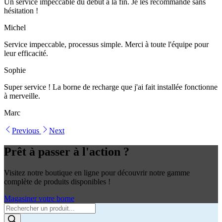
Un service impeccable du début à la fin. Je les recommande sans
hésitation !
Michel
Service impeccable, processus simple. Merci à toute l'équipe pour
leur efficacité.
Sophie
Super service ! La borne de recharge que j'ai fait installée fonctionne
à merveille.
Marc
Previous
Next
Prêt à passer à l'action ?
Visitez notre boutique en ligne pour découvrir notre gamme
complète de produits disponibles !
Magasiner votre borne
Products
search