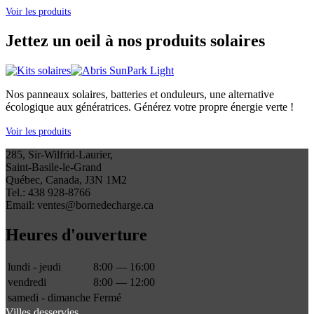
Voir les produits
Jettez un oeil à nos produits solaires
Nos panneaux solaires, batteries et onduleurs, une alternative
écologique aux génératrices. Générez votre propre énergie verte !
Voir les produits
285, Sir-Wilfrid-Laurier,
Saint-Basile-le-Grand
Québec, Canada, J3N 1M2
Tel.: 438 928-8766
Email: ventes@bornedecharge.ca
Heures d'ouverture
lundi - jeudi
8:00 — 16:00
vendredi
8:00 — 12:00
samedi - dimanche
Fermé
Villes desservies