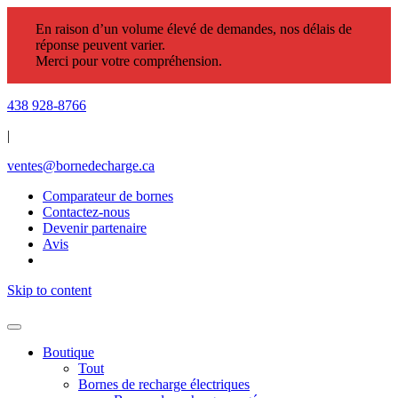
En raison d’un volume élevé de demandes, nos délais de
réponse peuvent varier.
Merci pour votre compréhension.
438 928-8766
|
ventes@bornedecharge.ca
Comparateur de bornes
Contactez-nous
Devenir partenaire
Avis
Skip to content
Boutique
Tout
Bornes de recharge électriques