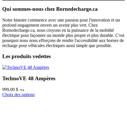
Qui sommes-nous chez Bornedecharge.ca
Notre histoire commence avec une passion pour l'innovation et un
profond engagement envers un avenir plus vert. Chez
Bornedecharge.ca, nous croyons en la puissance de la mobilité
électrique pour façonner un monde plus propre et plus durable. C'est
pourquoi nous nous efforçons de rendre l'accessibilité aux bornes de
recharge pour véhicules électriques aussi simple que possible.
Les produits vedettes
TechnoVE 48 Ampères
999,00
$
8
+tx
Ce
Choix des options
C
produit
a
plusieurs
variations.
Les
options