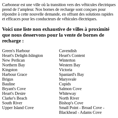
Carbonear est une ville où la transition vers des véhicules électriques
prend de l’ampleur. Nos bornes de recharge sont conçues pour
répondre à cette nouvelle demande, en offrant des solutions rapides
et efficaces pour les conducteurs de véhicules électriques.
Voici une liste non exhaustive de villes à proximité
que nous desservons pour la vente de bornes de
recharge :
Green's Harbour
Cavendish
Heart's Delight-Islington
Heart's Content
New Perlican
Winterton
Northern Bay
Western Bay
Kingston
Victoria
Harbour Grace
Spaniard's Bay
Brigus
Marysvale
Bauline
Cupids
Bryant's Cove
Salmon Cove
Heart's Desire
Whiteway
Clarke's Beach
North River
South River
Bishop's Cove
Upper Island Cove
Small Point - Broad Cove -
Blackhead - Adams Cove