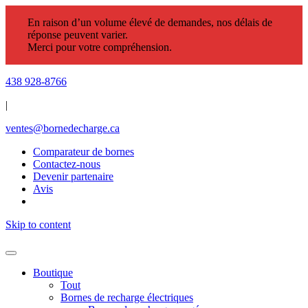
En raison d’un volume élevé de demandes, nos délais de
réponse peuvent varier.
Merci pour votre compréhension.
438 928-8766
|
ventes@bornedecharge.ca
Comparateur de bornes
Contactez-nous
Devenir partenaire
Avis
Skip to content
Boutique
Tout
Bornes de recharge électriques