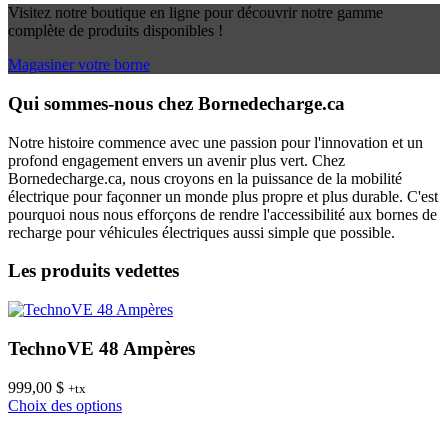
Visitez notre boutique en ligne pour découvrir notre gamme
complète de produits disponibles !
Magasiner votre borne
Qui sommes-nous chez Bornedecharge.ca
Notre histoire commence avec une passion pour l'innovation et un
profond engagement envers un avenir plus vert. Chez
Bornedecharge.ca, nous croyons en la puissance de la mobilité
électrique pour façonner un monde plus propre et plus durable. C'est
pourquoi nous nous efforçons de rendre l'accessibilité aux bornes de
recharge pour véhicules électriques aussi simple que possible.
Les produits vedettes
TechnoVE 48 Ampères
999,00
$
8
+tx
Ce
Choix des options
C
produit
a