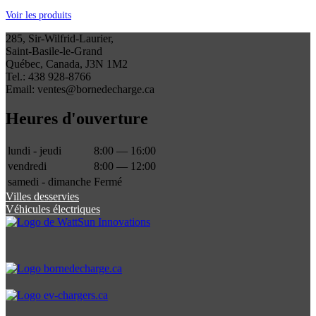
Voir les produits
285, Sir-Wilfrid-Laurier,
Saint-Basile-le-Grand
Québec, Canada, J3N 1M2
Tel.: 438 928-8766
Email: ventes@bornedecharge.ca
Heures d'ouverture
lundi - jeudi
8:00 — 16:00
vendredi
8:00 — 12:00
samedi - dimanche
Fermé
Villes desservies
Véhicules électriques