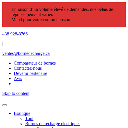
En raison d’un volume élevé de demandes, nos délais de
réponse peuvent varier.
Merci pour votre compréhension.
438 928-8766
|
ventes@bornedecharge.ca
Comparateur de bornes
Contactez-nous
Devenir partenaire
Avis
Skip to content
Boutique
Tout
Bornes de recharge électriques