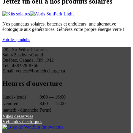
Jettez un oeil à nos produits solaires
Nos panneaux solaires, batteries et onduleurs, une alternative
écologique aux génératrices. Générez votre propre énergie verte !
Voir les produits
285, Sir-Wilfrid-Laurier,
Saint-Basile-le-Grand
Québec, Canada, J3N 1M2
Tel.: 438 928-8766
Email: ventes@bornedecharge.ca
Heures d'ouverture
lundi - jeudi
8:00 — 16:00
vendredi
8:00 — 12:00
samedi - dimanche
Fermé
Villes desservies
Véhicules électriques