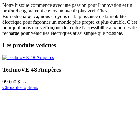
Notre histoire commence avec une passion pour l'innovation et un
profond engagement envers un avenir plus vert. Chez
Bornedecharge.ca, nous croyons en la puissance de la mobilité
électrique pour façonner un monde plus propre et plus durable. C'est
pourquoi nous nous efforçons de rendre l'accessibilité aux bornes de
recharge pour véhicules électriques aussi simple que possible.
Les produits vedettes
TechnoVE 48 Ampères
999,00
$
8
+tx
Ce
Choix des options
C
produit
a
plusieurs
variations.
Les
options
peuvent
être
choisies