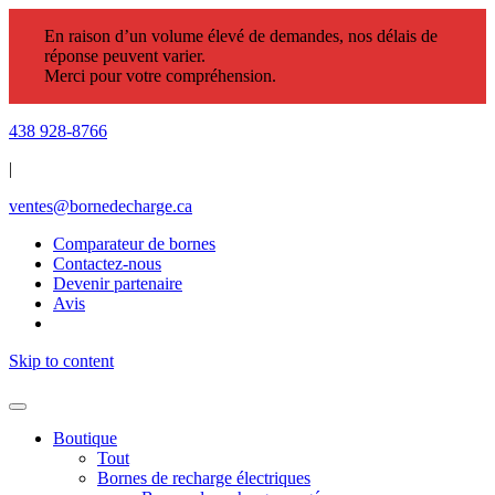
En raison d’un volume élevé de demandes, nos délais de
réponse peuvent varier.
Merci pour votre compréhension.
438 928-8766
|
ventes@bornedecharge.ca
Comparateur de bornes
Contactez-nous
Devenir partenaire
Avis
Skip to content
Boutique
Tout
Bornes de recharge électriques