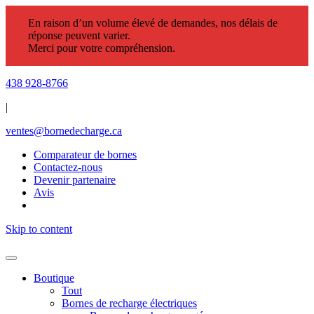
En raison d’un volume élevé de demandes, nos délais de
réponse peuvent varier.
Merci pour votre compréhension.
438 928-8766
|
ventes@bornedecharge.ca
Comparateur de bornes
Contactez-nous
Devenir partenaire
Avis
Skip to content
Boutique
Tout
Bornes de recharge électriques