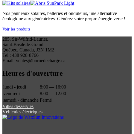
Nos panneaux solaires, batteries et onduleurs, une alternative
écologique aux génératrices. Générez votre propre énergie verte !
Voir les produits
285, Sir-Wilfrid-Laurier,
Saint-Basile-le-Grand
Québec, Canada, J3N 1M2
Tel.: 438 928-8766
Email: ventes@bornedecharge.ca
Heures d'ouverture
lundi - jeudi
8:00 — 16:00
vendredi
8:00 — 12:00
samedi - dimanche
Fermé
Villes desservies
Véhicules électriques