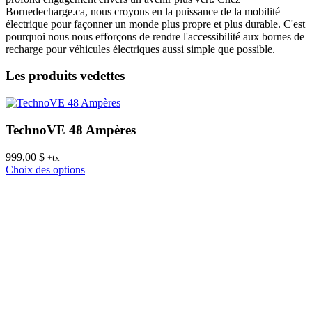
Bornedecharge.ca, nous croyons en la puissance de la mobilité
électrique pour façonner un monde plus propre et plus durable. C'est
pourquoi nous nous efforçons de rendre l'accessibilité aux bornes de
recharge pour véhicules électriques aussi simple que possible.
Les produits vedettes
TechnoVE 48 Ampères
999,00
$
8
+tx
Ce
Choix des options
C
produit
a
plusieurs
variations.
Les
options
peuvent
être
choisies
sur
la