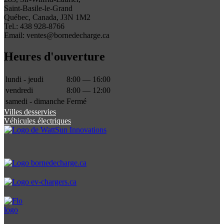
Saint-Basile-le-Grand
Québec, Canada, J3N 1M2
Tel.: 438 928-8766
Email: ventes@bornedecharge.ca
Heures d'ouverture
lundi - jeudi
8:00 — 16:00
vendredi
8:00 — 12:00
samedi - dimanche
Fermé
Villes desservies
Véhicules électriques