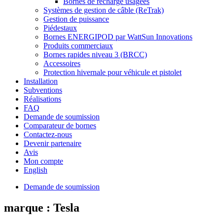
Bornes de recharge usagées
Systèmes de gestion de câble (ReTrak)
Gestion de puissance
Piédestaux
Bornes ENERGIPOD par WattSun Innovations
Produits commerciaux
Bornes rapides niveau 3 (BRCC)
Accessoires
Protection hivernale pour véhicule et pistolet
Installation
Subventions
Réalisations
FAQ
Demande de soumission
Comparateur de bornes
Contactez-nous
Devenir partenaire
Avis
Mon compte
English
Demande de soumission
marque :
Tesla