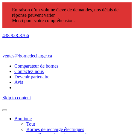
En raison d’un volume élevé de demandes, nos délais de
réponse peuvent varier.
Merci pour votre compréhension.
438 928-8766
|
ventes@bornedecharge.ca
Comparateur de bornes
Contactez-nous
Devenir partenaire
Avis
Skip to content
Boutique
Tout
Bornes de recharge électriques