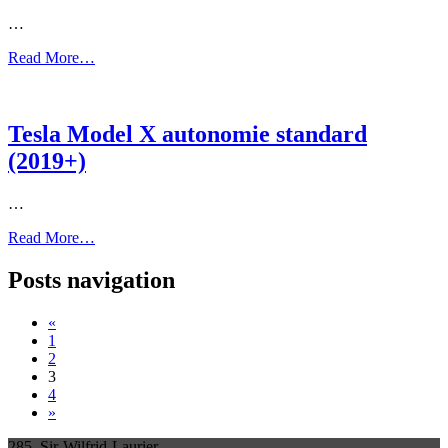
…
Read More…
Tesla Model X autonomie standard
(2019+)
…
Read More…
Posts navigation
«
1
2
3
4
»
285, Sir-Wilfrid-Laurier,