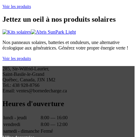
Voir les produits
Jettez un oeil à nos produits solaires
Nos panneaux solaires, batteries et onduleurs, une alternative
écologique aux génératrices. Générez votre propre énergie verte !
Voir les produits
285, Sir-Wilfrid-Laurier,
Saint-Basile-le-Grand
Québec, Canada, J3N 1M2
Tel.: 438 928-8766
Email: ventes@bornedecharge.ca
Heures d'ouverture
lundi - jeudi
8:00 — 16:00
vendredi
8:00 — 12:00
samedi - dimanche
Fermé