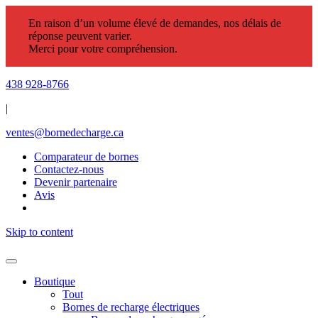
En raison d’un volume élevé de demandes, nos délais de
réponse peuvent varier.
Merci pour votre compréhension.
438 928-8766
|
ventes@bornedecharge.ca
Comparateur de bornes
Contactez-nous
Devenir partenaire
Avis
Skip to content
Boutique
Tout
Bornes de recharge électriques