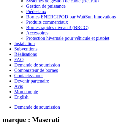
Systèmes de gestion de câble (ReTrak)
Gestion de puissance
Piédestaux
Bornes ENERGIPOD par WattSun Innovations
Produits commerciaux
Bornes rapides niveau 3 (BRCC)
Accessoires
Protection hivernale pour véhicule et pistolet
Installation
Subventions
Réalisations
FAQ
Demande de soumission
Comparateur de bornes
Contactez-nous
Devenir partenaire
Avis
Mon compte
English
Demande de soumission
marque :
Maserati