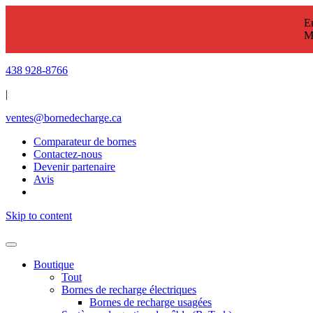
En
M
438 928-8766
|
ventes@bornedecharge.ca
Comparateur de bornes
Contactez-nous
Devenir partenaire
Avis
Skip to content
Boutique
Tout
Bornes de recharge électriques
Bornes de recharge usagées