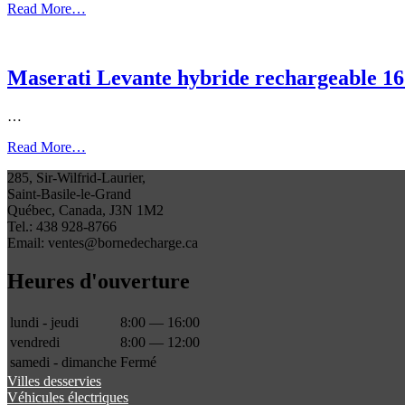
Read More…
Maserati Levante hybride rechargeable 16
…
Read More…
285, Sir-Wilfrid-Laurier,
Saint-Basile-le-Grand
Québec, Canada, J3N 1M2
Tel.: 438 928-8766
Email: ventes@bornedecharge.ca
Heures d'ouverture
lundi - jeudi
8:00 — 16:00
vendredi
8:00 — 12:00
samedi - dimanche
Fermé
Villes desservies
Véhicules électriques