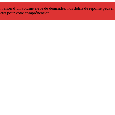
 raison d’un volume élevé de demandes, nos délais de réponse peuvent 
erci pour votre compréhension.