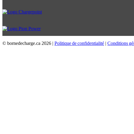
© bornedecharge.ca
2026 |
Politique de confidentialité
|
Conditions gé