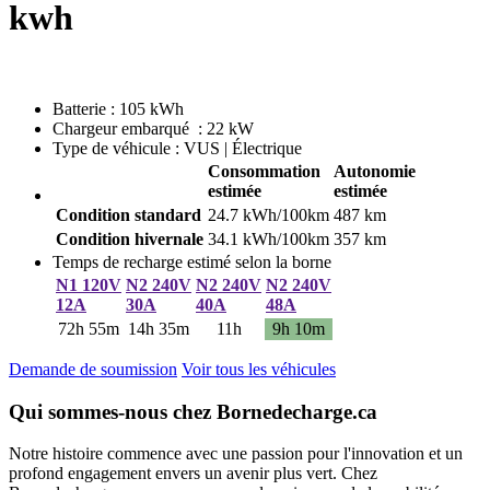
kwh
Batterie : 105 kWh
Chargeur embarqué : 22 kW
Type de véhicule : VUS | Électrique
Consommation
Autonomie
estimée
estimée
Condition standard
24.7 kWh/100km
487 km
Condition hivernale
34.1 kWh/100km
357 km
Temps de recharge estimé selon la borne
N1 120V
N2 240V
N2 240V
N2 240V
12A
30A
40A
48A
72h 55m
14h 35m
11h
9h 10m
Demande de soumission
Voir tous les véhicules
Qui sommes-nous chez Bornedecharge.ca
Notre histoire commence avec une passion pour l'innovation et un
profond engagement envers un avenir plus vert. Chez