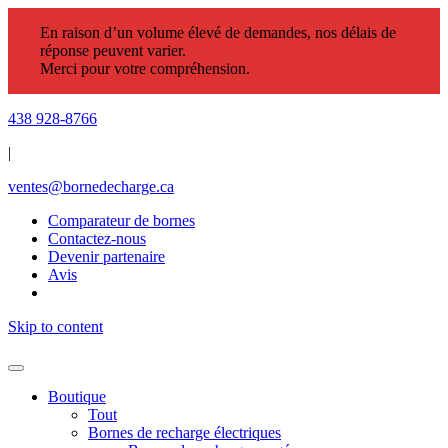
En raison d’un volume élevé de demandes, nos délais de
réponse peuvent varier.
Merci pour votre compréhension.
438 928-8766
|
ventes@bornedecharge.ca
Comparateur de bornes
Contactez-nous
Devenir partenaire
Avis
Skip to content
Boutique
Tout
Bornes de recharge électriques