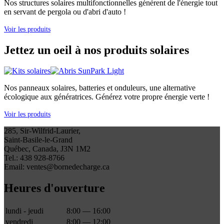
Nos structures solaires multifonctionnelles génèrent de l'énergie tout
en servant de pergola ou d'abri d'auto !
Voir les produits
Jettez un oeil à nos produits solaires
Nos panneaux solaires, batteries et onduleurs, une alternative
écologique aux génératrices. Générez votre propre énergie verte !
Voir les produits
285, Sir-Wilfrid-Laurier,
Saint-Basile-le-Grand
Québec, Canada, J3N 1M2
Tel.: 438 928-8766
Email: ventes@bornedecharge.ca
Heures d'ouverture
lundi - jeudi
8:00 — 16:00
vendredi
8:00 — 12:00