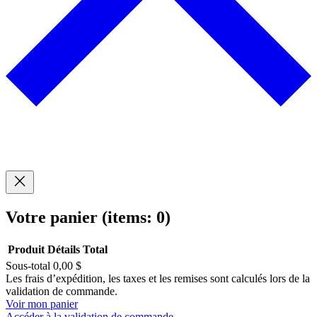
Votre panier
(items: 0)
Produit
Détails
Total
Sous-total
0,00 $
Produits
Les frais d’expédition, les taxes et les remises sont calculés lors de la
validation de commande.
dans
Voir mon panier
Accéder à la validation de commande