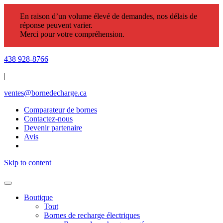
En raison d’un volume élevé de demandes, nos délais de
réponse peuvent varier.
Merci pour votre compréhension.
438 928-8766
|
ventes@bornedecharge.ca
Comparateur de bornes
Contactez-nous
Devenir partenaire
Avis
Skip to content
Boutique
Tout
Bornes de recharge électriques