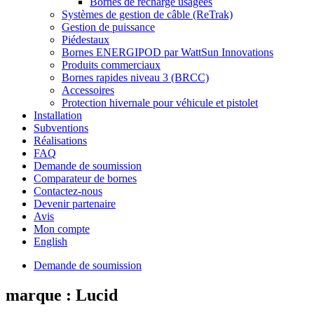
Bornes de recharge usagées
Systèmes de gestion de câble (ReTrak)
Gestion de puissance
Piédestaux
Bornes ENERGIPOD par WattSun Innovations
Produits commerciaux
Bornes rapides niveau 3 (BRCC)
Accessoires
Protection hivernale pour véhicule et pistolet
Installation
Subventions
Réalisations
FAQ
Demande de soumission
Comparateur de bornes
Contactez-nous
Devenir partenaire
Avis
Mon compte
English
Demande de soumission
marque :
Lucid