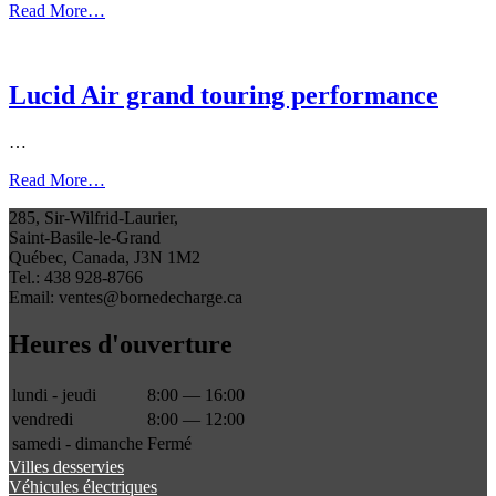
Read More…
Lucid Air grand touring performance
…
Read More…
285, Sir-Wilfrid-Laurier,
Saint-Basile-le-Grand
Québec, Canada, J3N 1M2
Tel.: 438 928-8766
Email: ventes@bornedecharge.ca
Heures d'ouverture
lundi - jeudi
8:00 — 16:00
vendredi
8:00 — 12:00
samedi - dimanche
Fermé
Villes desservies
Véhicules électriques