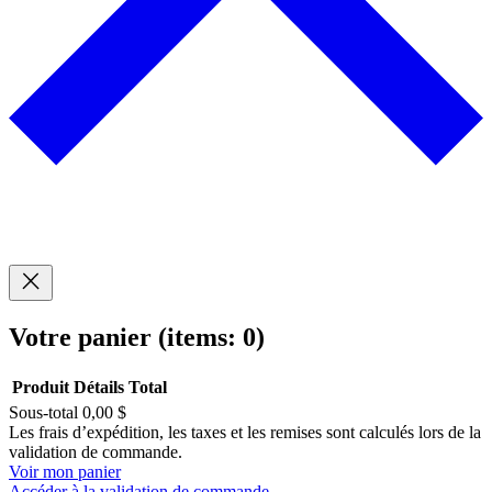
Votre panier
(items: 0)
Produit
Détails
Total
Sous-total
0,00 $
Produits
Les frais d’expédition, les taxes et les remises sont calculés lors de la
validation de commande.
dans
Voir mon panier
Accéder à la validation de commande