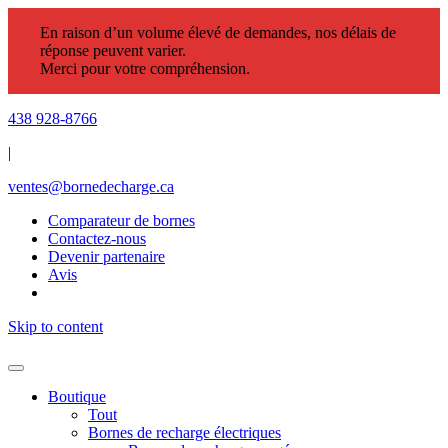
En raison d’un volume élevé de demandes, nos délais de
réponse peuvent varier.
Merci pour votre compréhension.
438 928-8766
|
ventes@bornedecharge.ca
Comparateur de bornes
Contactez-nous
Devenir partenaire
Avis
Skip to content
Boutique
Tout
Bornes de recharge électriques