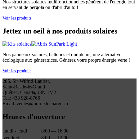
Nos structures solaires multifonctionnelles génèrent de l'énergie tout
en servant de pergola ou d'abri d'auto !
Voir les produits
Jettez un oeil à nos produits solaires
Nos panneaux solaires, batteries et onduleurs, une alternative
écologique aux génératrices. Générez votre propre énergie verte !
Voir les produits
285, Sir-Wilfrid-Laurier,
Saint-Basile-le-Grand
Québec, Canada, J3N 1M2
Tel.: 438 928-8766
Email: ventes@bornedecharge.ca
Heures d'ouverture
lundi - jeudi
8:00 — 16:00
vendredi
8:00 — 12:00