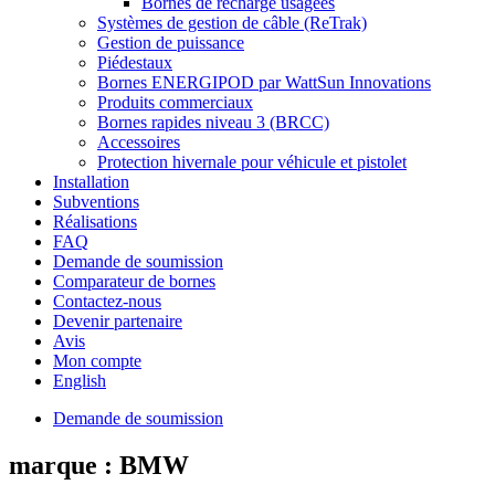
Bornes de recharge usagées
Systèmes de gestion de câble (ReTrak)
Gestion de puissance
Piédestaux
Bornes ENERGIPOD par WattSun Innovations
Produits commerciaux
Bornes rapides niveau 3 (BRCC)
Accessoires
Protection hivernale pour véhicule et pistolet
Installation
Subventions
Réalisations
FAQ
Demande de soumission
Comparateur de bornes
Contactez-nous
Devenir partenaire
Avis
Mon compte
English
Demande de soumission
marque :
BMW