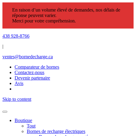
En raison d’un volume élevé de demandes, nos délais de
réponse peuvent varier.
Merci pour votre compréhension.
438 928-8766
|
ventes@bornedecharge.ca
Comparateur de bornes
Contactez-nous
Devenir partenaire
Avis
Skip to content
Boutique
Tout
Bornes de recharge électriques