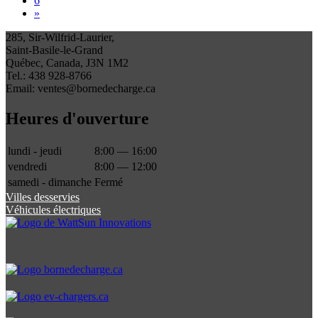
6
»
285, Sir-Wilfrid-Laurier,
Saint-Basile-le-Grand
Québec, Canada, J3N 1M2
Tel.: 438 928-8766
Email: ventes@bornedecharge.ca
Heures d'ouverture
lundi - jeudi
8:00 — 16:00
vendredi
8:00 — 12:00
samedi - dimanche
Fermé
Villes desservies
Véhicules électriques