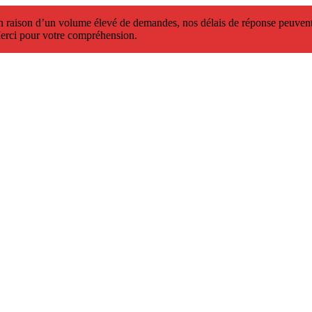
 raison d’un volume élevé de demandes, nos délais de réponse peuvent 
erci pour votre compréhension.