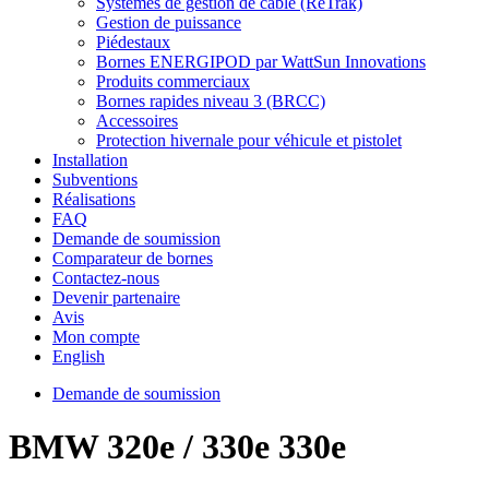
Systèmes de gestion de câble (ReTrak)
Gestion de puissance
Piédestaux
Bornes ENERGIPOD par WattSun Innovations
Produits commerciaux
Bornes rapides niveau 3 (BRCC)
Accessoires
Protection hivernale pour véhicule et pistolet
Installation
Subventions
Réalisations
FAQ
Demande de soumission
Comparateur de bornes
Contactez-nous
Devenir partenaire
Avis
Mon compte
English
Demande de soumission
BMW 320e / 330e 330e