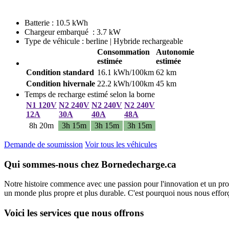
Batterie : 10.5 kWh
Chargeur embarqué : 3.7 kW
Type de véhicule : berline | Hybride rechargeable
Consommation
Autonomie
estimée
estimée
Condition standard
16.1 kWh/100km
62 km
Condition hivernale
22.2 kWh/100km
45 km
Temps de recharge estimé selon la borne
N1 120V
N2 240V
N2 240V
N2 240V
12A
30A
40A
48A
8h 20m
3h 15m
3h 15m
3h 15m
Demande de soumission
Voir tous les véhicules
Qui sommes-nous chez Bornedecharge.ca
Notre histoire commence avec une passion pour l'innovation et un pro
un monde plus propre et plus durable. C'est pourquoi nous nous efforço
Voici les services que nous offrons