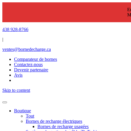
En
M
438 928-8766
|
ventes@bornedecharge.ca
Comparateur de bornes
Contactez-nous
Devenir partenaire
Avis
Skip to content
Boutique
Tout
Bornes de recharge électriques
Bornes de recharge usagées