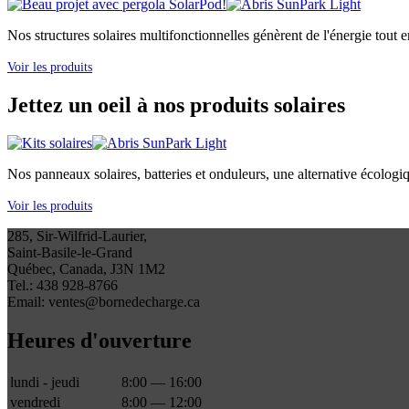
Nos structures solaires multifonctionnelles génèrent de l'énergie tout e
Voir les produits
Jettez un oeil à nos produits solaires
Nos panneaux solaires, batteries et onduleurs, une alternative écologi
Voir les produits
285, Sir-Wilfrid-Laurier,
Saint-Basile-le-Grand
Québec, Canada, J3N 1M2
Tel.: 438 928-8766
Email: ventes@bornedecharge.ca
Heures d'ouverture
lundi - jeudi
8:00 — 16:00
vendredi
8:00 — 12:00