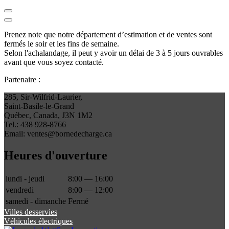
Prenez note que notre département d’estimation et de ventes sont
fermés le soir et les fins de semaine.
Selon l'achalandage, il peut y avoir un délai de 3 à 5 jours ouvrables
avant que vous soyez contacté.
Partenaire :
285, Sir-Wilfrid-Laurier,
Saint-Basile-le-Grand
Québec, Canada, J3N 1M2
Tel.: 438 928-8766
Email: ventes@bornedecharge.ca
Heures d'ouverture
lundi - jeudi
8:00 — 16:00
vendredi
8:00 — 12:00
samedi - dimanche
Fermé
Villes desservies
Véhicules électriques