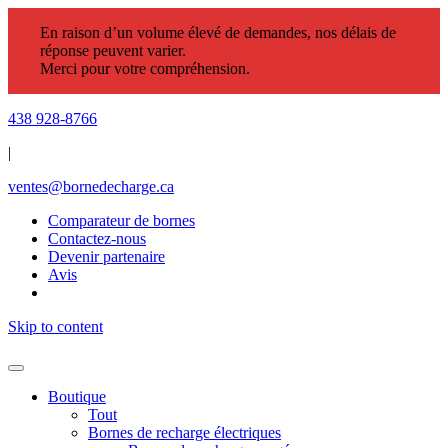
En raison d’un volume élevé de demandes, nos délais de
réponse peuvent varier.
Merci pour votre compréhension.
438 928-8766
|
ventes@bornedecharge.ca
Comparateur de bornes
Contactez-nous
Devenir partenaire
Avis
Skip to content
Boutique
Tout
Bornes de recharge électriques