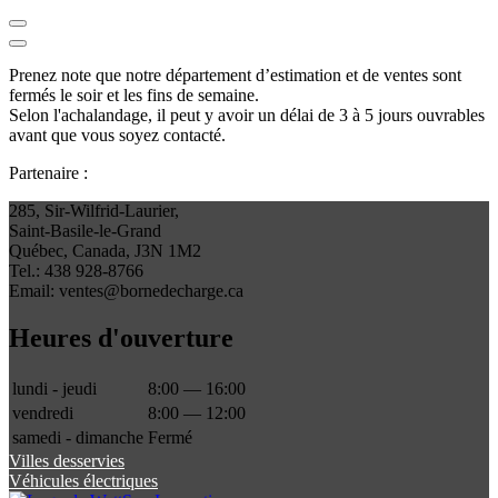
Prenez note que notre département d’estimation et de ventes sont
fermés le soir et les fins de semaine.
Selon l'achalandage, il peut y avoir un délai de 3 à 5 jours ouvrables
avant que vous soyez contacté.
Partenaire :
285, Sir-Wilfrid-Laurier,
Saint-Basile-le-Grand
Québec, Canada, J3N 1M2
Tel.: 438 928-8766
Email: ventes@bornedecharge.ca
Heures d'ouverture
lundi - jeudi
8:00 — 16:00
vendredi
8:00 — 12:00
samedi - dimanche
Fermé
Villes desservies
Véhicules électriques