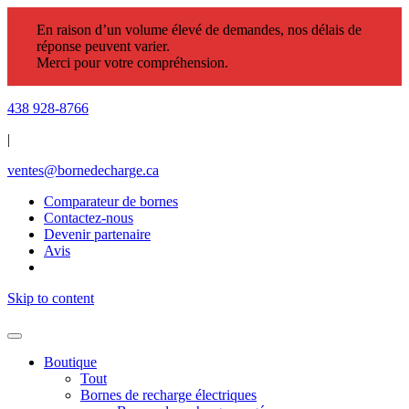
En raison d’un volume élevé de demandes, nos délais de
réponse peuvent varier.
Merci pour votre compréhension.
438 928-8766
|
ventes@bornedecharge.ca
Comparateur de bornes
Contactez-nous
Devenir partenaire
Avis
Skip to content
Boutique
Tout
Bornes de recharge électriques