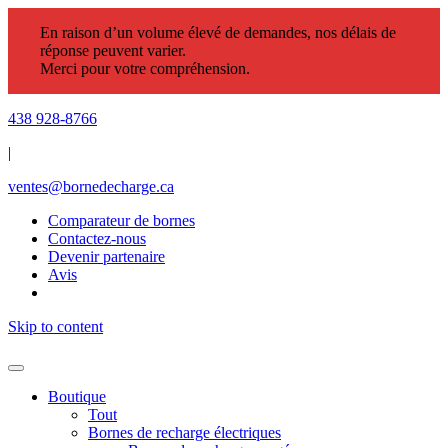
En raison d’un volume élevé de demandes, nos délais de
réponse peuvent varier.
Merci pour votre compréhension.
438 928-8766
|
ventes@bornedecharge.ca
Comparateur de bornes
Contactez-nous
Devenir partenaire
Avis
Skip to content
Boutique
Tout
Bornes de recharge électriques