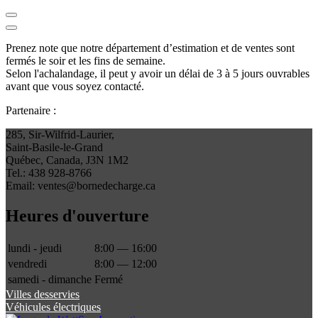
Prenez note que notre département d’estimation et de ventes sont
fermés le soir et les fins de semaine.
Selon l'achalandage, il peut y avoir un délai de 3 à 5 jours ouvrables
avant que vous soyez contacté.
Partenaire :
285, Sir-Wilfrid-Laurier,
Saint-Basile-le-Grand
Québec, Canada, J3N 1M2
Tel.: 438 928-8766
Email: ventes@bornedecharge.ca
Heures d'ouverture
lundi - jeudi
8:00 — 16:00
vendredi
8:00 — 12:00
samedi - dimanche
Fermé
Villes desservies
Véhicules électriques