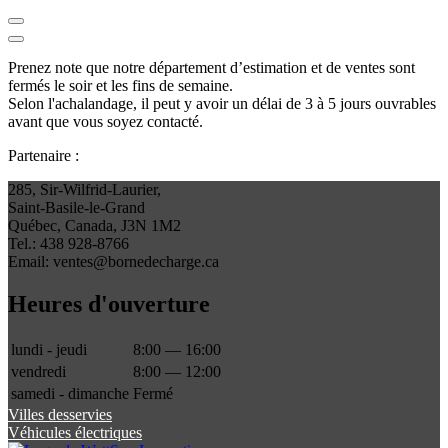
Prenez note que notre département d’estimation et de ventes sont
fermés le soir et les fins de semaine.
Selon l'achalandage, il peut y avoir un délai de 3 à 5 jours ouvrables
avant que vous soyez contacté.
Partenaire :
285, Sir-Wilfrid-Laurier,
Saint-Basile-le-Grand
Québec, Canada, J3N 1M2
Tel.: 438 928-8766
Email: ventes@bornedecharge.ca
Heures d'ouverture
lundi - jeudi
8:00 — 16:00
vendredi
8:00 — 12:00
samedi - dimanche
Fermé
Villes desservies
Véhicules électriques