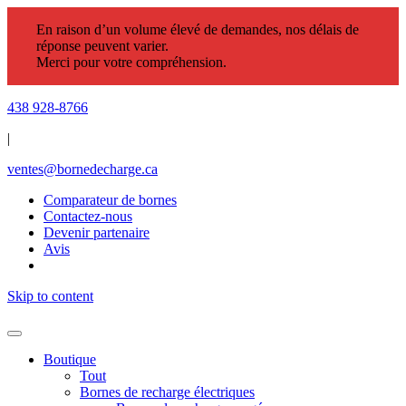
En raison d’un volume élevé de demandes, nos délais de
réponse peuvent varier.
Merci pour votre compréhension.
438 928-8766
|
ventes@bornedecharge.ca
Comparateur de bornes
Contactez-nous
Devenir partenaire
Avis
Skip to content
Boutique
Tout
Bornes de recharge électriques