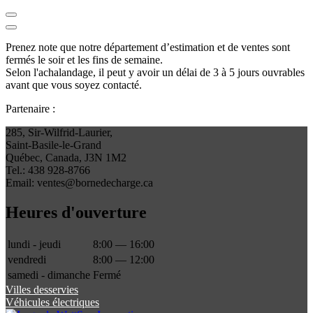
Prenez note que notre département d’estimation et de ventes sont
fermés le soir et les fins de semaine.
Selon l'achalandage, il peut y avoir un délai de 3 à 5 jours ouvrables
avant que vous soyez contacté.
Partenaire :
285, Sir-Wilfrid-Laurier,
Saint-Basile-le-Grand
Québec, Canada, J3N 1M2
Tel.: 438 928-8766
Email: ventes@bornedecharge.ca
Heures d'ouverture
lundi - jeudi
8:00 — 16:00
vendredi
8:00 — 12:00
samedi - dimanche
Fermé
Villes desservies
Véhicules électriques