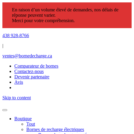
En raison d’un volume élevé de demandes, nos délais de
réponse peuvent varier.
Merci pour votre compréhension.
438 928-8766
|
ventes@bornedecharge.ca
Comparateur de bornes
Contactez-nous
Devenir partenaire
Avis
Skip to content
Boutique
Tout
Bornes de recharge électriques