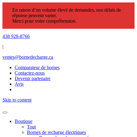
En raison d’un volume élevé de demandes, nos délais de
réponse peuvent varier.
Merci pour votre compréhension.
438 928-8766
|
ventes@bornedecharge.ca
Comparateur de bornes
Contactez-nous
Devenir partenaire
Avis
Skip to content
Boutique
Tout
Bornes de recharge électriques