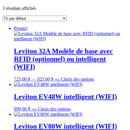
3 résultats affichés
Promo!
Leviton 32A Modèle de base avec
RFID (optionnel) ou intelligent
(WIFI)
Plage
Ce
725,00
$
–
925,00
$
Choix des options
+tx
de
produit
prix :
a
725,00 $
plusieurs
Leviton EV48W intelligent (WIFI)
à
variations.
925,00 $
Les
Ce
999,00
$
Choix des options
+tx
options
produit
peuvent
a
être
plusieurs
Leviton EV80W intelligent (WIFI)
choisies
variations.