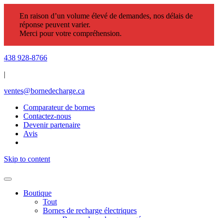
En raison d’un volume élevé de demandes, nos délais de
réponse peuvent varier.
Merci pour votre compréhension.
438 928-8766
|
ventes@bornedecharge.ca
Comparateur de bornes
Contactez-nous
Devenir partenaire
Avis
Skip to content
Boutique
Tout
Bornes de recharge électriques