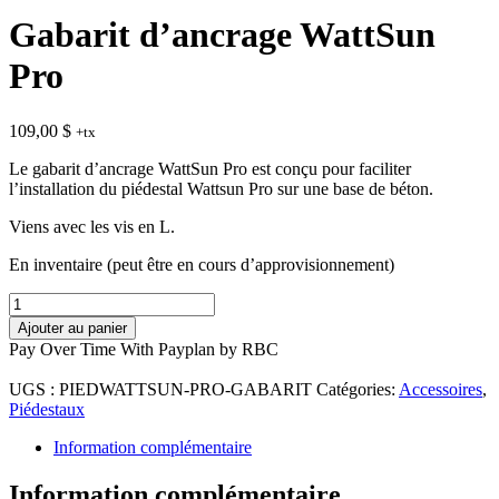
Gabarit d’ancrage WattSun
Pro
109,00
$
+tx
Le gabarit d’ancrage WattSun Pro est conçu pour faciliter
l’installation du piédestal Wattsun Pro sur une base de béton.
Viens avec les vis en L.
En inventaire (peut être en cours d’approvisionnement)
quantité
de
Ajouter au panier
Gabarit
Pay Over Time With Payplan by RBC
d’ancrage
WattSun
UGS :
PIEDWATTSUN-PRO-GABARIT
Catégories:
Accessoires
,
Pro
Piédestaux
Information complémentaire
Information complémentaire