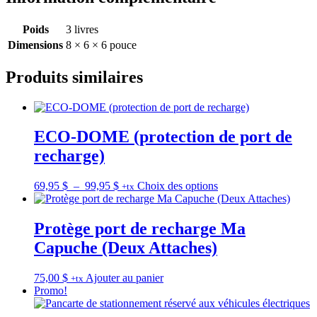
Poids
3 livres
Dimensions
8 × 6 × 6 pouce
Produits similaires
ECO-DOME (protection de port de
recharge)
Plage
Ce
69,95
$
–
99,95
$
Choix des options
+tx
de
produit
prix :
a
69,95 $
plusieurs
Protège port de recharge Ma
à
variations.
Capuche (Deux Attaches)
99,95 $
Les
options
peuvent
75,00
$
Ajouter au panier
+tx
être
Promo!
choisies
sur