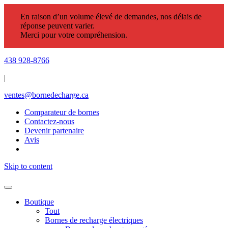
En raison d’un volume élevé de demandes, nos délais de
réponse peuvent varier.
Merci pour votre compréhension.
438 928-8766
|
ventes@bornedecharge.ca
Comparateur de bornes
Contactez-nous
Devenir partenaire
Avis
Skip to content
Boutique
Tout
Bornes de recharge électriques