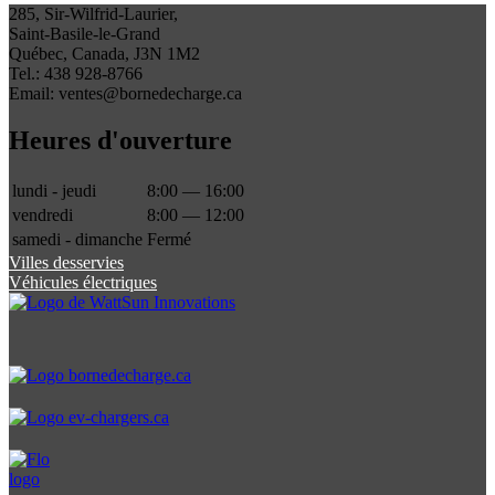
285, Sir-Wilfrid-Laurier,
Saint-Basile-le-Grand
Québec, Canada, J3N 1M2
Tel.: 438 928-8766
Email: ventes@bornedecharge.ca
Heures d'ouverture
lundi - jeudi
8:00 — 16:00
vendredi
8:00 — 12:00
samedi - dimanche
Fermé
Villes desservies
Véhicules électriques