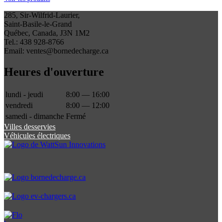
285, Sir-Wilfrid-Laurier,
Saint-Basile-le-Grand
Québec, Canada, J3N 1M2
Tel.: 438 928-8766
Email: ventes@bornedecharge.ca
Heures d'ouverture
lundi - jeudi
8:00 — 16:00
vendredi
8:00 — 12:00
samedi - dimanche
Fermé
Villes desservies
Véhicules électriques