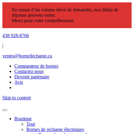
En raison d’un volume élevé de demandes, nos délais de
réponse peuvent varier.
Merci pour votre compréhension.
438 928-8766
|
ventes@bornedecharge.ca
Comparateur de bornes
Contactez-nous
Devenir partenaire
Avis
Skip to content
Boutique
Tout
Bornes de recharge électriques