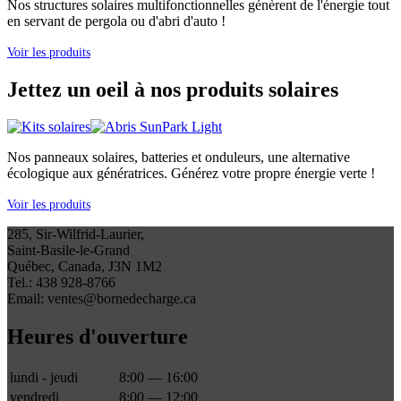
Nos structures solaires multifonctionnelles génèrent de l'énergie tout
en servant de pergola ou d'abri d'auto !
Voir les produits
Jettez un oeil à nos produits solaires
Nos panneaux solaires, batteries et onduleurs, une alternative
écologique aux génératrices. Générez votre propre énergie verte !
Voir les produits
285, Sir-Wilfrid-Laurier,
Saint-Basile-le-Grand
Québec, Canada, J3N 1M2
Tel.: 438 928-8766
Email: ventes@bornedecharge.ca
Heures d'ouverture
lundi - jeudi
8:00 — 16:00
vendredi
8:00 — 12:00