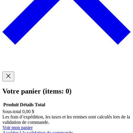
Votre panier
(items: 0)
Produit
Détails
Total
Sous-total
0,00 $
Produits
Les frais d’expédition, les taxes et les remises sont calculés lors de la
validation de commande.
dans
Voir mon panier
Accéder à la validation de commande