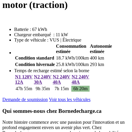
motor (traction)
Batterie : 67 kWh
Chargeur embarqué : 11 kW
Type de véhicule : VUS | Électrique
Consommation
Autonomie
estimée
estimée
Condition standard
18.7 kWh/100km
400 km
Condition hivernale
25.8 kWh/100km
293 km
Temps de recharge estimé selon la borne
N1 120V
N2 240V
N2 240V
N2 240V
12A
30A
40A
48A
47h 55m
9h 35m
7h 15m
6h 20m
Demande de soumission
Voir tous les véhicules
Qui sommes-nous chez Bornedecharge.ca
Notre histoire commence avec une passion pour l'innovation et un
profond engagement envers un avenir plus vert. Chez