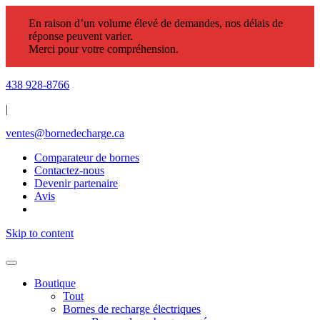
En raison d’un volume élevé de demandes, nos délais de
réponse peuvent varier.
Merci pour votre compréhension.
438 928-8766
|
ventes@bornedecharge.ca
Comparateur de bornes
Contactez-nous
Devenir partenaire
Avis
Skip to content
Boutique
Tout
Bornes de recharge électriques