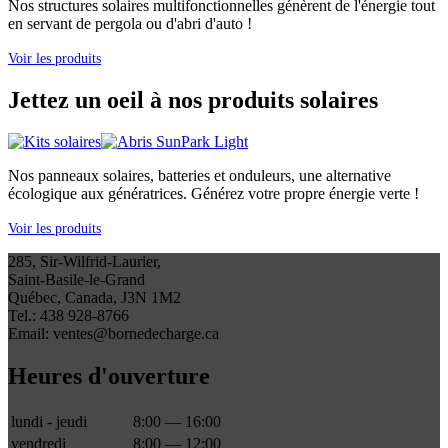
Nos structures solaires multifonctionnelles génèrent de l'énergie tout
en servant de pergola ou d'abri d'auto !
Voir les produits
Jettez un oeil à nos produits solaires
Nos panneaux solaires, batteries et onduleurs, une alternative
écologique aux génératrices. Générez votre propre énergie verte !
Voir les produits
285, Sir-Wilfrid-Laurier,
Saint-Basile-le-Grand
Québec, Canada, J3N 1M2
Tel.: 438 928-8766
Email: ventes@bornedecharge.ca
Heures d'ouverture
lundi - jeudi
8:00 — 16:00
vendredi
8:00 — 12:00