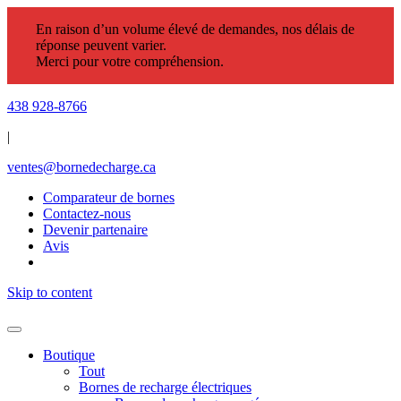
En raison d’un volume élevé de demandes, nos délais de
réponse peuvent varier.
Merci pour votre compréhension.
438 928-8766
|
ventes@bornedecharge.ca
Comparateur de bornes
Contactez-nous
Devenir partenaire
Avis
Skip to content
Boutique
Tout
Bornes de recharge électriques