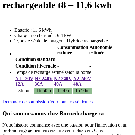
rechargeable t8 – 11,6 kwh
Batterie : 11.6 kWh
Chargeur embarqué : 6.4 kW
Type de véhicule : wagon | Hybride rechargeable
Consommation
Autonomie
estimée
estimée
Condition standard
-
-
Condition hivernale
-
-
Temps de recharge estimé selon la borne
N1 120V
N2 240V
N2 240V
N2 240V
12A
30A
40A
48A
8h 5m
1h 50m
1h 50m
1h 50m
Demande de soumission
Voir tous les véhicules
Qui sommes-nous chez Bornedecharge.ca
Notre histoire commence avec une passion pour l'innovation et un
profond engagement envers un avenir plus vert. Chez