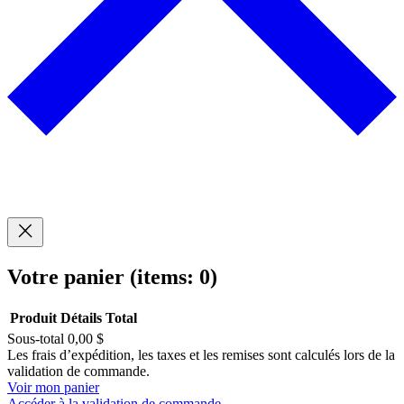
Votre panier
(items: 0)
Produit
Détails
Total
Sous-total
0,00 $
Produits
Les frais d’expédition, les taxes et les remises sont calculés lors de la
validation de commande.
dans
Voir mon panier
Accéder à la validation de commande