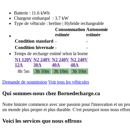
Batterie : 11.6 kWh
Chargeur embarqué : 3.7 kW
Type de véhicule : berline | Hybride rechargeable
Consommation
Autonomie
estimée
estimée
Condition standard
-
-
Condition hivernale
-
-
Temps de recharge estimé selon la borne
N1 120V
N2 240V
N2 240V
N2 240V
12A
30A
40A
48A
8h 5m
3h 10m
3h 10m
3h 10m
Demande de soumission
Voir tous les véhicules
Qui sommes-nous chez Bornedecharge.ca
Notre histoire commence avec une passion pour l'innovation et un pro
un monde plus propre et plus durable. C'est pourquoi nous nous efforço
Voici les services que nous offrons