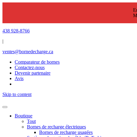
En
M
438 928-8766
|
ventes@bornedecharge.ca
Comparateur de bornes
Contactez-nous
Devenir partenaire
Avis
Skip to content
Boutique
Tout
Bornes de recharge électriques
Bornes de recharge usagées