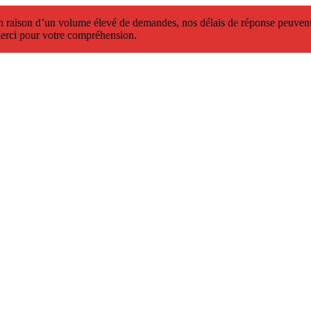
 raison d’un volume élevé de demandes, nos délais de réponse peuvent 
erci pour votre compréhension.