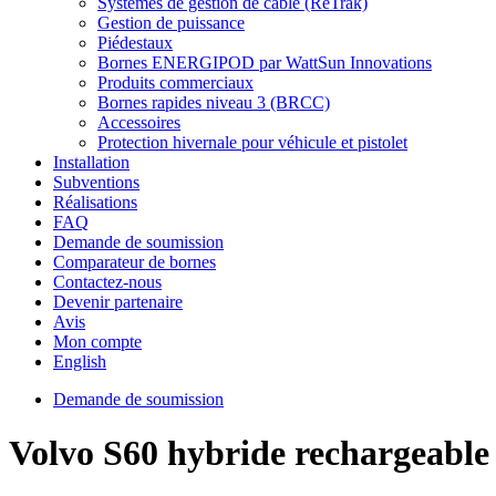
Systèmes de gestion de câble (ReTrak)
Gestion de puissance
Piédestaux
Bornes ENERGIPOD par WattSun Innovations
Produits commerciaux
Bornes rapides niveau 3 (BRCC)
Accessoires
Protection hivernale pour véhicule et pistolet
Installation
Subventions
Réalisations
FAQ
Demande de soumission
Comparateur de bornes
Contactez-nous
Devenir partenaire
Avis
Mon compte
English
Demande de soumission
Volvo S60 hybride rechargeable 