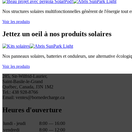
Nos structures solaires multifonctionnelles génèrent de l'énergie tout e
Voir les produits
Jettez un oeil à nos produits solaires
Nos panneaux solaires, batteries et onduleurs, une alternative écologi
Voir les produits
285, Sir-Wilfrid-Laurier,
Saint-Basile-le-Grand
Québec, Canada, J3N 1M2
Tel.: 438 928-8766
Email: ventes@bornedecharge.ca
Heures d'ouverture
lundi - jeudi
8:00 — 16:00
vendredi
8:00 — 12:00