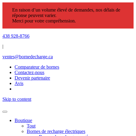
En raison d’un volume élevé de demandes, nos délais de
réponse peuvent varier.
Merci pour votre compréhension.
438 928-8766
|
ventes@bornedecharge.ca
Comparateur de bornes
Contactez-nous
Devenir partenaire
Avis
Skip to content
Boutique
Tout
Bornes de recharge électriques