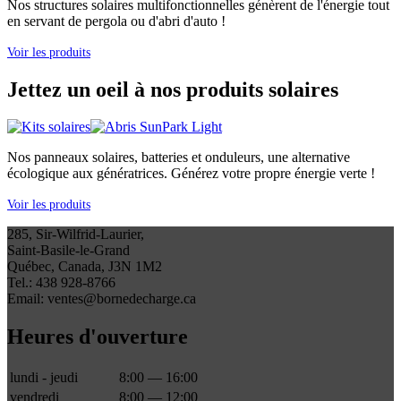
Nos structures solaires multifonctionnelles génèrent de l'énergie tout
en servant de pergola ou d'abri d'auto !
Voir les produits
Jettez un oeil à nos produits solaires
Nos panneaux solaires, batteries et onduleurs, une alternative
écologique aux génératrices. Générez votre propre énergie verte !
Voir les produits
285, Sir-Wilfrid-Laurier,
Saint-Basile-le-Grand
Québec, Canada, J3N 1M2
Tel.: 438 928-8766
Email: ventes@bornedecharge.ca
Heures d'ouverture
lundi - jeudi
8:00 — 16:00
vendredi
8:00 — 12:00