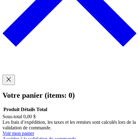
Votre panier
(items: 0)
Produit
Détails
Total
Sous-total
0,00 $
Produits
Les frais d’expédition, les taxes et les remises sont calculés lors de la
validation de commande.
dans
Voir mon panier
Accéder à la validation de commande