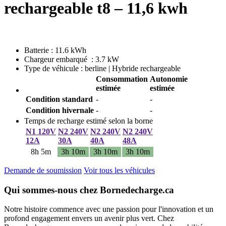
rechargeable t8 – 11,6 kwh
Batterie : 11.6 kWh
Chargeur embarqué : 3.7 kW
Type de véhicule : berline | Hybride rechargeable
Consommation
Autonomie
estimée
estimée
Condition standard
-
-
Condition hivernale
-
-
Temps de recharge estimé selon la borne
N1 120V
N2 240V
N2 240V
N2 240V
12A
30A
40A
48A
8h 5m
3h 10m
3h 10m
3h 10m
Demande de soumission
Voir tous les véhicules
Qui sommes-nous chez Bornedecharge.ca
Notre histoire commence avec une passion pour l'innovation et un
profond engagement envers un avenir plus vert. Chez