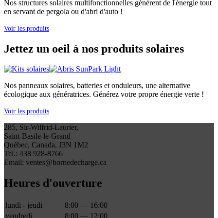
Nos structures solaires multifonctionnelles génèrent de l'énergie tout
en servant de pergola ou d'abri d'auto !
Voir les produits
Jettez un oeil à nos produits solaires
Nos panneaux solaires, batteries et onduleurs, une alternative
écologique aux génératrices. Générez votre propre énergie verte !
Voir les produits
285, Sir-Wilfrid-Laurier,
Saint-Basile-le-Grand
Québec, Canada, J3N 1M2
Tel.: 438 928-8766
Email: ventes@bornedecharge.ca
Heures d'ouverture
lundi - jeudi
8:00 — 16:00
vendredi
8:00 — 12:00