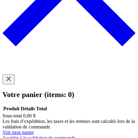
Votre panier
(items: 0)
Produit
Détails
Total
Sous-total
0,00 $
Produits
Les frais d’expédition, les taxes et les remises sont calculés lors de la
validation de commande.
dans
Voir mon panier
Accéder à la validation de commande