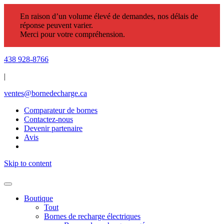
En raison d’un volume élevé de demandes, nos délais de
réponse peuvent varier.
Merci pour votre compréhension.
438 928-8766
|
ventes@bornedecharge.ca
Comparateur de bornes
Contactez-nous
Devenir partenaire
Avis
Skip to content
Boutique
Tout
Bornes de recharge électriques