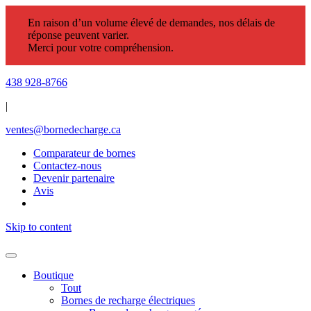
En raison d’un volume élevé de demandes, nos délais de
réponse peuvent varier.
Merci pour votre compréhension.
438 928-8766
|
ventes@bornedecharge.ca
Comparateur de bornes
Contactez-nous
Devenir partenaire
Avis
Skip to content
Boutique
Tout
Bornes de recharge électriques