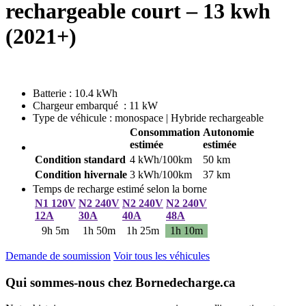
rechargeable court – 13 kwh
(2021+)
Batterie : 10.4 kWh
Chargeur embarqué : 11 kW
Type de véhicule : monospace | Hybride rechargeable
Consommation
Autonomie
estimée
estimée
Condition standard
4 kWh/100km
50 km
Condition hivernale
3 kWh/100km
37 km
Temps de recharge estimé selon la borne
N1 120V
N2 240V
N2 240V
N2 240V
12A
30A
40A
48A
9h 5m
1h 50m
1h 25m
1h 10m
Demande de soumission
Voir tous les véhicules
Qui sommes-nous chez Bornedecharge.ca