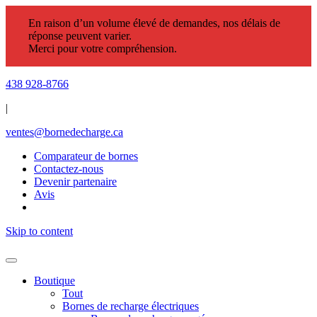
En raison d’un volume élevé de demandes, nos délais de
réponse peuvent varier.
Merci pour votre compréhension.
438 928-8766
|
ventes@bornedecharge.ca
Comparateur de bornes
Contactez-nous
Devenir partenaire
Avis
Skip to content
Boutique
Tout
Bornes de recharge électriques