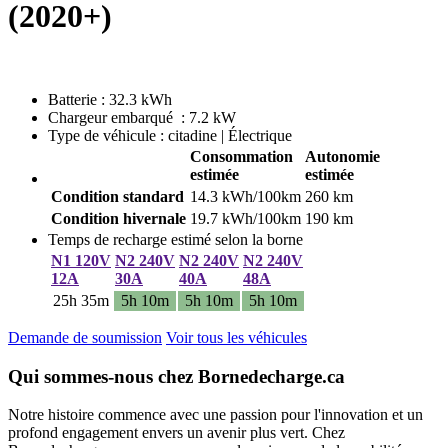
(2020+)
Batterie : 32.3 kWh
Chargeur embarqué : 7.2 kW
Type de véhicule : citadine | Électrique
Consommation
Autonomie
estimée
estimée
Condition standard
14.3 kWh/100km
260 km
Condition hivernale
19.7 kWh/100km
190 km
Temps de recharge estimé selon la borne
N1 120V
N2 240V
N2 240V
N2 240V
12A
30A
40A
48A
25h 35m
5h 10m
5h 10m
5h 10m
Demande de soumission
Voir tous les véhicules
Qui sommes-nous chez Bornedecharge.ca
Notre histoire commence avec une passion pour l'innovation et un
profond engagement envers un avenir plus vert. Chez