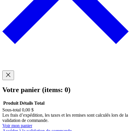
Votre panier
(items: 0)
Produit
Détails
Total
Sous-total
0,00 $
Produits
Les frais d’expédition, les taxes et les remises sont calculés lors de la
validation de commande.
dans
Voir mon panier
Accéder à la validation de commande