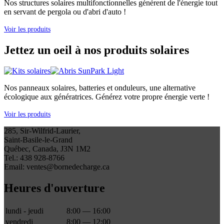
Nos structures solaires multifonctionnelles génèrent de l'énergie tout
en servant de pergola ou d'abri d'auto !
Voir les produits
Jettez un oeil à nos produits solaires
Nos panneaux solaires, batteries et onduleurs, une alternative
écologique aux génératrices. Générez votre propre énergie verte !
Voir les produits
285, Sir-Wilfrid-Laurier,
Saint-Basile-le-Grand
Québec, Canada, J3N 1M2
Tel.: 438 928-8766
Email: ventes@bornedecharge.ca
Heures d'ouverture
lundi - jeudi
8:00 — 16:00
vendredi
8:00 — 12:00