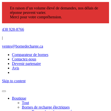
En raison d’un volume élevé de demandes, nos délais de
réponse peuvent varier.
Merci pour votre compréhension.
438 928-8766
|
ventes@bornedecharge.ca
Comparateur de bornes
Contactez-nous
Devenir partenaire
Avis
Skip to content
Boutique
Tout
Bornes de recharge électriques