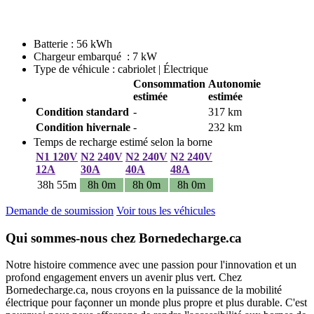
Batterie : 56 kWh
Chargeur embarqué : 7 kW
Type de véhicule : cabriolet | Électrique
Consommation
Autonomie
estimée
estimée
Condition standard
-
317 km
Condition hivernale
-
232 km
Temps de recharge estimé selon la borne
N1 120V
N2 240V
N2 240V
N2 240V
12A
30A
40A
48A
38h 55m
8h 0m
8h 0m
8h 0m
Demande de soumission
Voir tous les véhicules
Qui sommes-nous chez Bornedecharge.ca
Notre histoire commence avec une passion pour l'innovation et un
profond engagement envers un avenir plus vert. Chez
Bornedecharge.ca, nous croyons en la puissance de la mobilité
électrique pour façonner un monde plus propre et plus durable. C'est