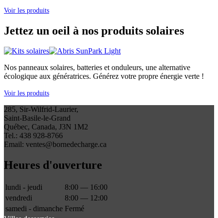
Voir les produits
Jettez un oeil à nos produits solaires
Nos panneaux solaires, batteries et onduleurs, une alternative
écologique aux génératrices. Générez votre propre énergie verte !
Voir les produits
285, Sir-Wilfrid-Laurier,
Saint-Basile-le-Grand
Québec, Canada, J3N 1M2
Tel.: 438 928-8766
Email: ventes@bornedecharge.ca
Heures d'ouverture
lundi - jeudi
8:00 — 16:00
vendredi
8:00 — 12:00
samedi - dimanche
Fermé