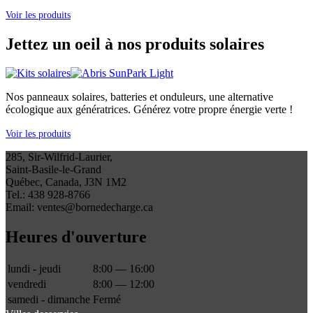
Voir les produits
Jettez un oeil à nos produits solaires
Nos panneaux solaires, batteries et onduleurs, une alternative
écologique aux génératrices. Générez votre propre énergie verte !
Voir les produits
285, Sir-Wilfrid-Laurier,
Saint-Basile-le-Grand
Québec, Canada, J3N 1M2
Tel.: 438 928-8766
Email: ventes@bornedecharge.ca
Heures d'ouverture
lundi - jeudi
8:00 — 16:00
vendredi
8:00 — 12:00
samedi - dimanche
Fermé