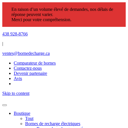
En raison d’un volume élevé de demandes, nos délais de
réponse peuvent varier.
Merci pour votre compréhension.
438 928-8766
|
ventes@bornedecharge.ca
Comparateur de bornes
Contactez-nous
Devenir partenaire
Avis
Skip to content
Boutique
Tout
Bornes de recharge électriques