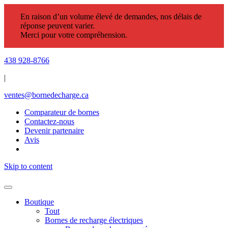
En raison d’un volume élevé de demandes, nos délais de
réponse peuvent varier.
Merci pour votre compréhension.
438 928-8766
|
ventes@bornedecharge.ca
Comparateur de bornes
Contactez-nous
Devenir partenaire
Avis
Skip to content
Boutique
Tout
Bornes de recharge électriques