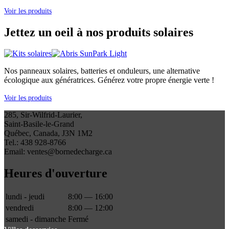
Voir les produits
Jettez un oeil à nos produits solaires
Nos panneaux solaires, batteries et onduleurs, une alternative
écologique aux génératrices. Générez votre propre énergie verte !
Voir les produits
285, Sir-Wilfrid-Laurier,
Saint-Basile-le-Grand
Québec, Canada, J3N 1M2
Tel.: 438 928-8766
Email: ventes@bornedecharge.ca
Heures d'ouverture
lundi - jeudi
8:00 — 16:00
vendredi
8:00 — 12:00
samedi - dimanche
Fermé