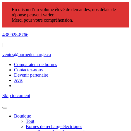
En raison d’un volume élevé de demandes, nos délais de
réponse peuvent varier.
Merci pour votre compréhension.
438 928-8766
|
ventes@bornedecharge.ca
Comparateur de bornes
Contactez-nous
Devenir partenaire
Avis
Skip to content
Boutique
Tout
Bornes de recharge électriques