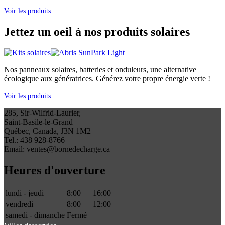
Voir les produits
Jettez un oeil à nos produits solaires
Nos panneaux solaires, batteries et onduleurs, une alternative
écologique aux génératrices. Générez votre propre énergie verte !
Voir les produits
285, Sir-Wilfrid-Laurier,
Saint-Basile-le-Grand
Québec, Canada, J3N 1M2
Tel.: 438 928-8766
Email: ventes@bornedecharge.ca
Heures d'ouverture
lundi - jeudi
8:00 — 16:00
vendredi
8:00 — 12:00
samedi - dimanche
Fermé